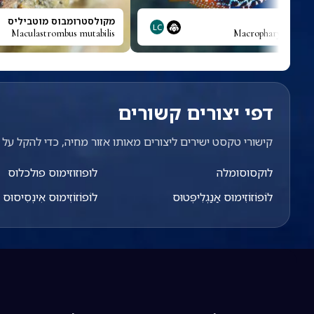
ופי
מקולסטרומבוס מוטביליס
LC
Maculastrombus mutabilis
Macropharyngodon 
דפי יצורים קשורים
קישורי טקסט ישירים ליצורים מאותו אזור מחיה, כדי להקל על מ
לוקסוסומלה
לופוזוזימוס פולכלוס
לוֹפוֹזוֹזִימוּס אַנַגְלִיפְּטוּס
לוֹפוֹזוֹזִימוּס אִינְסִיסוּס