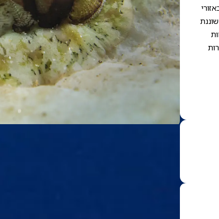
זורי
שוננת
ות
רות