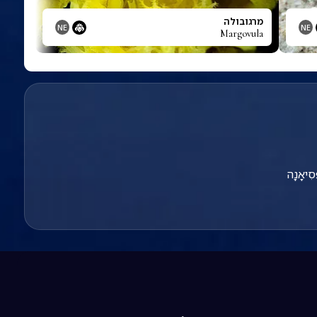
מרגובולה
NE
NE
Margovula
ּסִיאָנָה