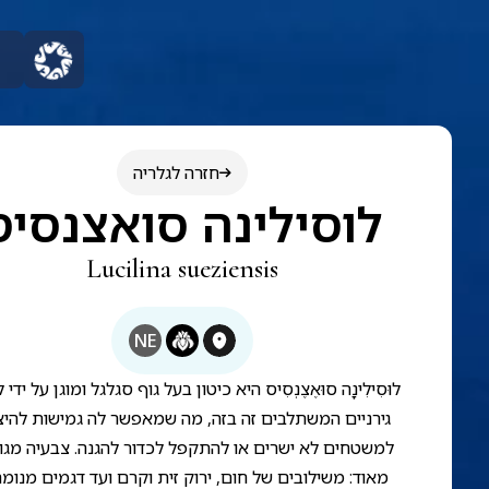
חזרה לגלריה
לוסילינה סואצנסיס
Lucilina sueziensis
NE
לוּסִילִינָה סוּאֶצֶנְסִיס היא כיטון בעל גוף סגלגל ומוגן על ידי 
גירניים המשתלבים זה בזה, מה שמאפשר לה גמישות להי
למשטחים לא ישרים או להתקפל לכדור להגנה. צבעיה מגוו
מאוד: משילובים של חום, ירוק זית וקרם ועד דגמים מנומ