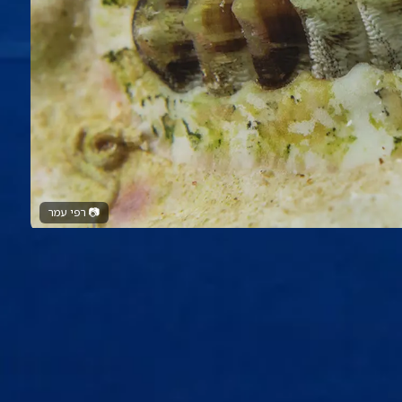
📷
רפי עמר