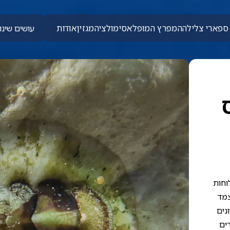
ספארי צלילה
המפרץ המופלא
סימולציה
מגזין
אודות
עושים שינוי
לוחות
צמד
נים
רים