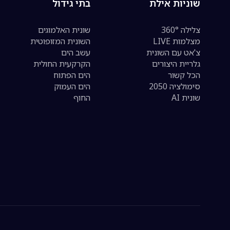
שוניות אילת
בתי גידול
צלילה 360°
שונית האלמוגים
מצלמות LIVE
השונית המזופוטית
צ'אט עם השונית
עשב הים
גלריית היצורים
הקרקעית החולית
הכל קשור
הים הפתוח
סימולציה 2050
הים העמוק
שונית AI
החוף