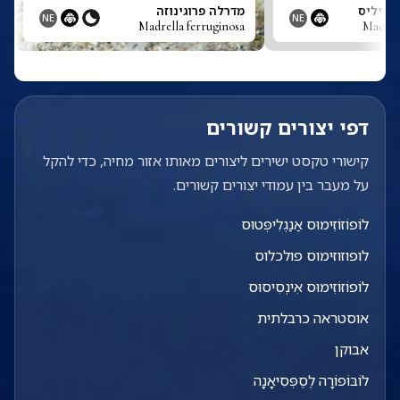
טביליס
מדרלה פרוגינוזה
NE
NE
Madrella ferruginosa
Macula
דפי יצורים קשורים
קישורי טקסט ישירים ליצורים מאותו אזור מחיה, כדי להקל
על מעבר בין עמודי יצורים קשורים.
לוֹפוֹזוֹזִימוּס אַנַגְלִיפְּטוּס
לופוזוזימוס פולכלוס
לוֹפוֹזוֹזִימוּס אִינְסִיסוּס
אוסטראה כרבלתית
אבוקן
לוֹבּוֹפוֹרָה לֶסֶפְּסִיאָנָה