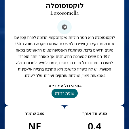
לוקסוסומלה
Loxosomella
NE
לוקסוסומלה היא חסר חוליות מיקרוסקופי הדומה לפרח קטן עם
זר זרועות דקיקות, ושייכת למערכת האנטרופוקטה המונה כ-150
מינים ידועים בלבד. כשהתגלו האנטופרוקטים הראשונים במאה
ה-19 הם שויכו למערכת החיטחבים אך מאוחר יותר הופרדו
למערכה נפרדת. כל פרט חי בנפרד, צמוד למצע. למרות גודלה
המזערי, יש לה כישרון מרשים: היא מתרבה ברבייה אל-מינית
באמצעות ניצוי, ושולחת עותקים זעירים שלה לעולם.
בתי גידול עיקריים
:
שונית רדודה
מגיע עד אורך
מצב שימור
NE
0.4