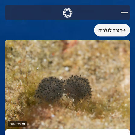
חזרה לגלריה
📷
רפי עמר