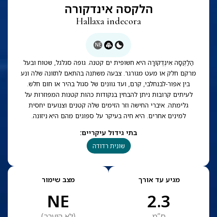
הלקסה אינדקורה
Hallaxa indecora
NE
הַלַקְסָה אִינְדֶקוֹרָה היא חשופית ים קטנה. גופה סגלגל, שטוח ובעל
מרקם חלק או מעט מגורגר. צבעה משתנה בהתאם לתזונה שלה ונע
בין אפור-לבנחלבי, קרם, ועד גוונים של סגול בהיר או חום חלש.
לעיתים קרובות ניתן להבחין בנקודות כהות קטנות המפוזרות על
גלימתה. איברי החישה וזר הזימים שלה קטנים וצנועים יחסית
למינים אחרים. היא חיה בעיקר על ספוגים מהם היא ניזונה.
בתי גידול עיקריים
:
שונית רדודה
מגיע עד אורך
מצב שימור
NE
2.3
ס”מ
(
לא הוערך
)