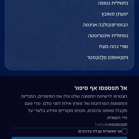
נחשילית נטופה
יפעתן משובץ
הבופריוֹנובולבה אניגמה
נפתולית אינטרופטה
שורי כהה-מצח
גִּימְנַאפּוֹגוֹן מֶלָנוֹגַסְטֶר
אל תפספסו אף סיפור
הצטרפו לרשימת התפוצה שלנו וגלו את הסיפורים, התגליות
והתמונות המרהיבות של מפרץ אילת לפני כולם. מדי פעם
תקבלו מאתנו עדכונים, תכנים מקוריים ומידע בלעדי על
חיי השונית.
להצטרפות
כתובת אימייל להרשמה לניוזלטר
אני מאשר/ת קבלת עדכונים