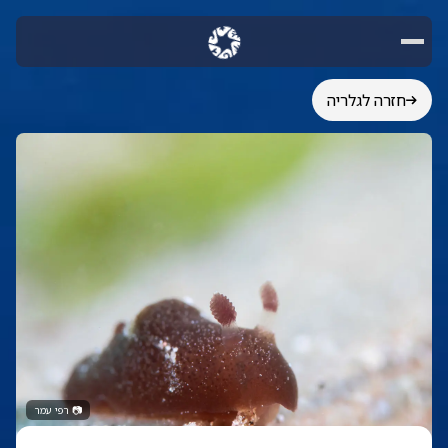
חזרה לגלריה
📷
רפי עמר