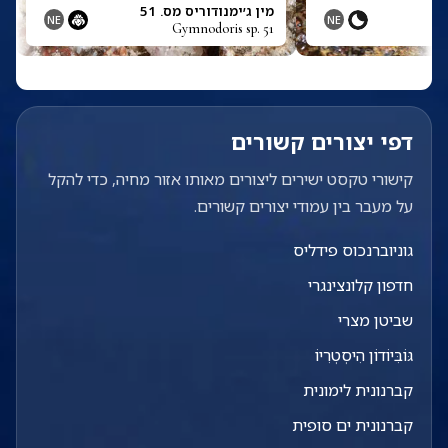
מין ג׳ימנודוריס מס. 51
NE
NE
Gymnodoris sp. 51
דפי יצורים קשורים
קישורי טקסט ישירים ליצורים מאותו אזור מחיה, כדי להקל
על מעבר בין עמודי יצורים קשורים.
גוניוברנכוס פידליס
חדפון קלונצינגרי
שביטן מצרי
גּוֹבִּיוֹדוֹן הִיסְטְרִיוֹ
קברנונית לימונית
קברנונית ים סופית