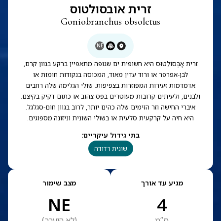
זרית אובסולטוס
Goniobranchus obsoletus
NE
זרית אָבְּסוֹלֵטוּס היא חשופית ים שגופה מתאפיין ברקע בגוון קרם,
לבן-אפרפר או ורוד עדין מאוד, המכוסה בנקודות חומות או
אדמדמות זעירות המפוזרות בצפיפות. שולי הגלימה שלה רחבים
ולבנים, ולעיתים קרובות מעוטרים בפס צהוב או כתום דקיק בקיצם.
איברי החישה וזר הזימים שלה כהים יותר, לרוב בגוון חום-סגלגל.
היא חיה על קרקעית סלעית או בשולי השונית וניזונה מספוגים.
בתי גידול עיקריים
:
שונית רדודה
מגיע עד אורך
מצב שימור
NE
4
ס”מ
(
לא הוערך
)