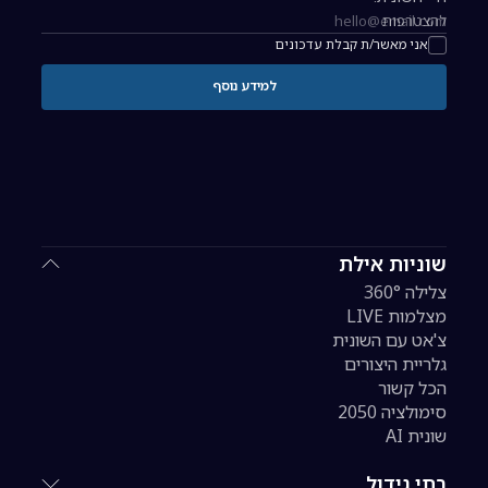
להצטרפות
כתובת אימייל להרשמה לניוזלטר
אני מאשר/ת קבלת עדכונים
למידע נוסף
שוניות אילת
צלילה 360°
מצלמות LIVE
צ'אט עם השונית
גלריית היצורים
הכל קשור
סימולציה 2050
שונית AI
בתי גידול