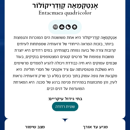
אֶנְטַקְמֵאָה קְוַדְרִיקוֹלוֹר
Entacmaea quadricolor
NE
אֶנְטַקְמֵאָה קְוַדְרִיקוֹלוֹר היא אחת משושנות הים המוכרות והנפוצות
ביותר, בזכות המראה הייחודי של זרועותיה שמפתחות לעיתים
קרובות צורה של בועה נפוחה בקצותיהן. במים רדודים היא יוצרת
מושבות צפופות של פרטים קטנים המצטופפים בנקיקים, בעוד
שבמים עמוקים היא חיה כבודדת ויכולה להגיע לממדים מרשימים.
היא משלבת פוטוסינתזה עם ציד אקטיבי של חסרי חוליות. היא
מקבעת את גופה עמוק בתוך כוכים בסלע כך שרק זרועותיה נראות
לעין, והן מתכווצות במהירות פנימה ברגע של סכנה. היא המארחת
המועדפת על דגים רבים.
בתי גידול עיקריים
:
שונית רדודה
מגיע עד אורך
מצב שימור