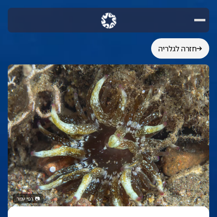
חזרה לגלריה
📷
רפי עמר