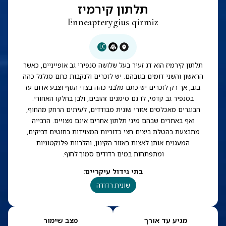
תלתון קירמיז
Enneapterygius qirmiz
LC
תלתון קירמיז הוא דג זעיר בעל שלושה סנפירי גב אופייניים, כאשר
הראשון והשני דומים בגובהם. יש לזכרים ולנקבות כתם סגלגל כהה
בגב, אך רק לזכרים יש כתם מלבני כהה בצדי הגוף וצבע אדום עז
בסנפיר גב קדמי, לו גם סימנים זהובים, ולבן בחלקו האחורי.
הבוגרים מאכלסים אזורי שונית מבודדים, לעיתים הרחק מהחוף,
ואף באתרים שבהם מיני תלתון אחרים אינם מצויים. הרבייה
מתבצעת בהטלת ביצים חצי כדוריות המצוידות בחוטים דביקים,
המעגנים אותן לאצות באזור הקינון, והלרוות פלנקטוניות
ומתפתחות במים רדודים סמוך לחוף.
בתי גידול עיקריים
:
שונית רדודה
מגיע עד אורך
מצב שימור