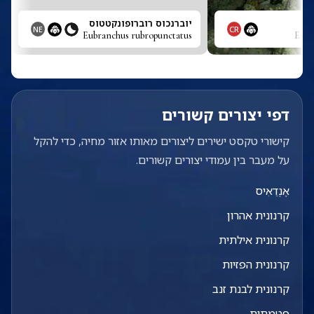
יוברנכוס רוברופונקטטוס
NE
CR
Eubranchus rubropunctatus
Eret
דפי יצורים קשורים
קישורי טקסט ישירים ליצורים מאותו אזור מחיה, כדי להקל
על מעבר בין עמודי יצורים קשורים.
אֶנְדֵאִיס
קרנונית אהרון
קרנונית אילתית
קרנונית הפזיות
קרנונית לבנת זנב
פטמתית