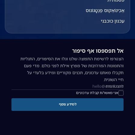
אֶכִינוֹאֶקוּס פֶּנְטָגוֹנוּס
עכנון כוכבני
אל תפספסו אף סיפור
הצטרפו לרשימת התפוצה שלנו וגלו את הסיפורים, התגליות
והתמונות המרהיבות של מפרץ אילת לפני כולם. מדי פעם
תקבלו מאתנו עדכונים, תכנים מקוריים ומידע בלעדי על
חיי השונית.
להצטרפות
כתובת אימייל להרשמה לניוזלטר
אני מאשר/ת קבלת עדכונים
למידע נוסף