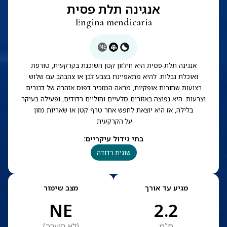
אנגינה תלת פסית
Engina mendicaria
NE
אנגינה תלת-פסית היא חילזון קטן השוכנת בקרקעית, טורפת
ואוכלת נבלות. להיא מתאפיינת בצבע לבן או צהבהב עם שלוש
רצועות שחורות אופקיות, מראה המזכיר דפוס אזהרה של דבורים
וצרעות. היא נפוצה באזורים סלעיים וחוליים רדודים, ופעילה בעיקר
בלילה, אז היא יוצאת לחפש אחר טרף קטן או שאריות מזון
על הקרקעית.
בתי גידול עיקריים
:
שונית רדודה
מגיע עד אורך
מצב שימור
NE
2.2
ס”מ
(
לא הוערך
)