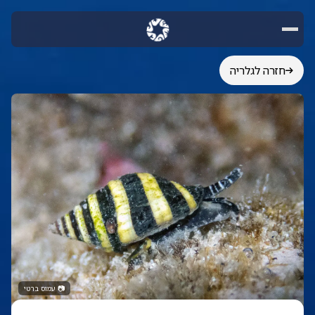
חזרה לגלריה
📷
עמוס ברטי