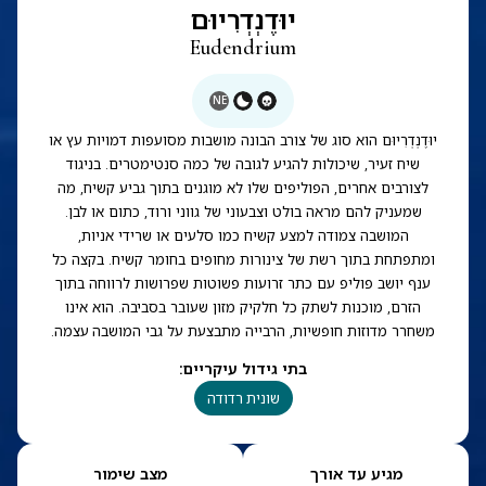
יוּדֶנְדְרִיוּם
Eudendrium
NE
יוּדֶנְדְרִיוּם הוא סוג של צורב הבונה מושבות מסועפות דמויות עץ או
שיח זעיר, שיכולות להגיע לגובה של כמה סנטימטרים. בניגוד
לצורבים אחרים, הפוליפים שלו לא מוגנים בתוך גביע קשיח, מה
שמעניק להם מראה בולט וצבעוני של גווני ורוד, כתום או לבן.
המושבה צמודה למצע קשיח כמו סלעים או שרידי אניות,
ומתפתחת בתוך רשת של צינורות מחופים בחומר קשיח. בקצה כל
ענף יושב פוליפ עם כתר זרועות פשוטות שפרושות לרווחה בתוך
הזרם, מוכנות לשתק כל חלקיק מזון שעובר בסביבה. הוא אינו
משחרר מדוזות חופשיות, הרבייה מתבצעת על גבי המושבה עצמה.
בתי גידול עיקריים
:
שונית רדודה
מגיע עד אורך
מצב שימור