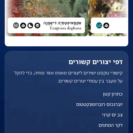
אֶקְסָאִיפְּטַסְיָה דִּיאָפָנָה
NE
LC
Exaiptasia diaphana
דפי יצורים קשורים
קישורי טקסט ישירים ליצורים מאותו אזור מחיה, כדי להקל
על מעבר בין עמודי יצורים קשורים.
כתרון קטן
יוברנכוס רוברופונקטטוס
צב ים קרני
דקר המתגים