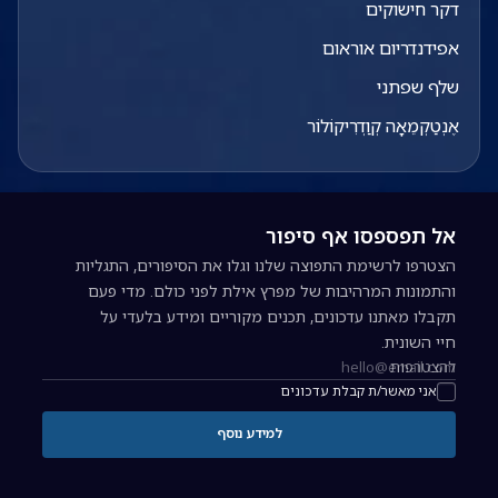
דקר חישוקים
אפידנדריום אוראום
שלף שפתני
אֶנְטַקְמֵאָה קְוַדְרִיקוֹלוֹר
אל תפספסו אף סיפור
הצטרפו לרשימת התפוצה שלנו וגלו את הסיפורים, התגליות
והתמונות המרהיבות של מפרץ אילת לפני כולם. מדי פעם
תקבלו מאתנו עדכונים, תכנים מקוריים ומידע בלעדי על
חיי השונית.
להצטרפות
כתובת אימייל להרשמה לניוזלטר
אני מאשר/ת קבלת עדכונים
למידע נוסף