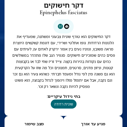
דקר חישוקים
Epinephelus fasciatus
LC
דקר החישוקים הוא טורף שונית צבעוני ומשתנה, שמעדיף את
הלגונות הרדודות. גופו אתלטי ושרירי, עם דוגמת קשקשים היוצרת
מראה משובץ, וגווניו נעים בין אפור ירקרק לאדום עז, לעיתים עם
פסים כהים שמזכירים חישוקים. סנפיר הגב שלו מתהדר במשולשים
כהים עם נקודות בהירות בקצה. צייד זריז שחי לבד או בקבוצות
קטנות, וניזון מדגים, סרטנים, תמנונים וכל מה שזז על הקרקעית.
הוא גם משנה מין לפי גודל ומעמד חברתי: כשהוא צעיר הוא גם זכר
וגם נקבה, אבל אם יתמזל מזלו ויהפוך לגדול בקבוצה, הוא פשוט
מפסיק להיות נקבה ונשאר רק זכר.
בתי גידול עיקריים
:
שונית רדודה
מגיע עד אורך
מצב שימור