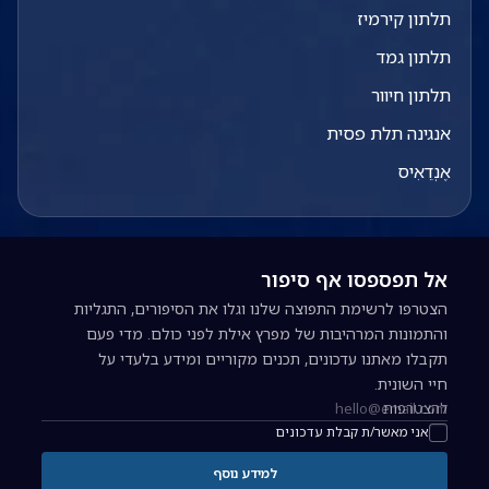
תלתון קירמיז
תלתון גמד
תלתון חיוור
אנגינה תלת פסית
אֶנְדֵאִיס
אל תפספסו אף סיפור
הצטרפו לרשימת התפוצה שלנו וגלו את הסיפורים, התגליות
והתמונות המרהיבות של מפרץ אילת לפני כולם. מדי פעם
תקבלו מאתנו עדכונים, תכנים מקוריים ומידע בלעדי על
חיי השונית.
להצטרפות
כתובת אימייל להרשמה לניוזלטר
אני מאשר/ת קבלת עדכונים
למידע נוסף