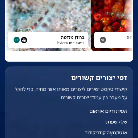
ִיצִיוּס
ברודן מלזמה
LC
NE
Eviota melasma
Eu
דפי יצורים קשורים
קישורי טקסט ישירים ליצורים מאותו אזור מחיה, כדי להקל
על מעבר בין עמודי יצורים קשורים.
אפידנדריום אוראום
שלף שפתני
אֶנְטַקְמֵאָה קְוַדְרִיקוֹלוֹר