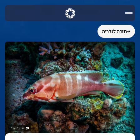
חזרה לגלריה
📷
יוני גריצנר