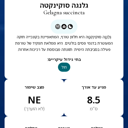
גלנגה סוקינקטה
Gelagna succincta
NE
גֶּלַנְגָּה סוּקִינְקְטָה היא חלזון טורף, המתאפיינת בקונכייה חזקה
המעוטרת בדגמי פסים בולטים. היא ממלאת תפקיד של טורפת
פעילה בסביבתה הימית: תזונתה מבוססת על רכיכות אחרות.
בתי גידול עיקריים
:
חול
מגיע עד אורך
מצב שימור
NE
8.5
ס”מ
(
לא הוערך
)