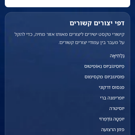
דפי יצורים קשורים
קישורי טקסט ישירים ליצורים מאותו אזור מחיה, כדי להקל
על מעבר בין עמודי יצורים קשורים.
גַלַתֵיאָה
פְיוּסִיגוֹבִּיּוּס נֵאוֹפִיטוּס
פוסיגוביוס מקסימוס
פגסוס דרקוני
יופרימנה ברי
יוסיטרה
יוּפְטָה גּוֹדֶפְרוֹי
פזזן הרצועה