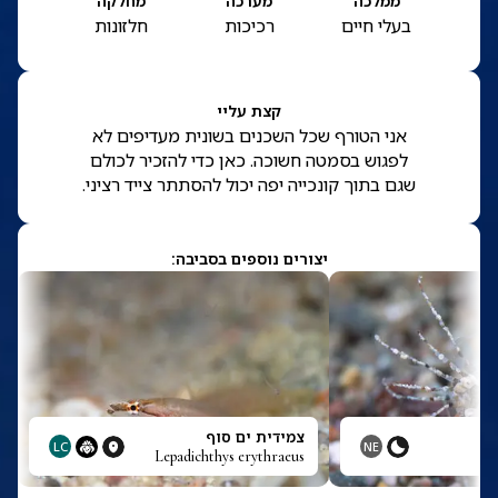
ממלכה
מערכה
מחלקה
בעלי חיים
רכיכות
חלזונות
קצת עליי
אני הטורף שכל השכנים בשונית מעדיפים לא
לפגוש בסמטה חשוכה. כאן כדי להזכיר לכולם
שגם בתוך קונכייה יפה יכול להסתתר צייד רציני.
יצורים נוספים בסביבה:
צמידית ים סוף
LC
NE
Lepadichthys erythraeus