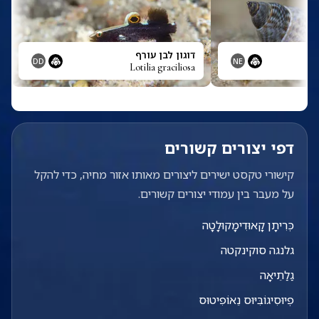
דוגון לבן עורף
DD
NE
Lotilia graciliosa
דפי יצורים קשורים
קישורי טקסט ישירים ליצורים מאותו אזור מחיה, כדי להקל
על מעבר בין עמודי יצורים קשורים.
כְּרִיתָן קָאוּדִימָקוּלָטָה
גלנגה סוקינקטה
גַלַתֵיאָה
פְיוּסִיגוֹבִּיּוּס נֵאוֹפִיטוּס