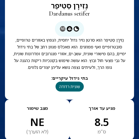
נְזִירָן סֵטִיפֵר
Dardanus setifer
NE
נְזִירָן סֵטִיפֵר הוא סרטן נזיר גדול יחסית, הנפוץ באזורים טרופיים,
סובטרופיים ואף ממוזגים. הוא מאכלס מגוון רחב של בתי גידול
ימיים, בהם מישורי שונית, עשב-ים, אזורי מנגרובים ומדרונות שונית,
על גבי מצעי חול ובוץ. הוא עושה שימוש בקונכיות ריקות כהגנה על
גופו הרך, ולעיתים נצפה נושא עליהן יצורים נלווים.
בתי גידול עיקריים
:
שונית רדודה
מגיע עד אורך
מצב שימור
NE
8.5
ס”מ
(
לא הוערך
)