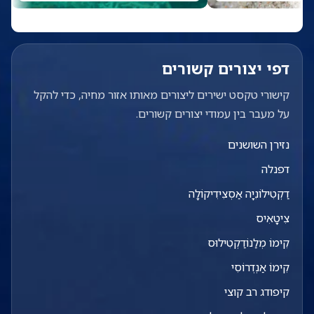
דפי יצורים קשורים
קישורי טקסט ישירים ליצורים מאותו אזור מחיה, כדי להקל
על מעבר בין עמודי יצורים קשורים.
נזירן השושנים
דפנלה
דַקְטִילוֹנִיָה אַסְצִידִיקוֹלָה
צִיטָאִיס
קִימוֹ מְלַנוֹדַקְטִילוּס
קִימוֹ אַנְדְרוֹסִי
קיפודג רב קוצי