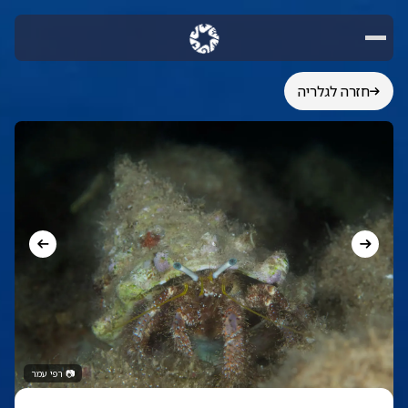
חזרה לגלריה
📷
רפי עמר