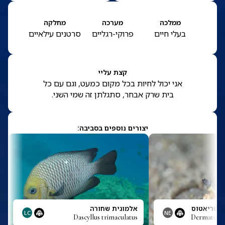
ממלכה
מערכה
מחלקה
בעלי חיים
פרוקי-רגליים
סרטנים עילאיים
קצת עליי
אני יכול לחיות בכל מקום כמעט, וגם עם כל
בית שרק אבחר, סתגלתן זה שמי השני.
יצורים נוספים בסביבה:
-סטריאטוס
אלמוגית שחורה
LC
NE
Dascyllus trimaculatus
Dermatobra