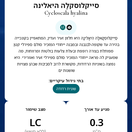
סייקלוסקלָה היאלינה
Cycloscala hyalina
LC
סַיְיקְלוֹסְקָאלָה הִיאָלִינָה היא חלזון זעיר ועדין, המתאפיין בקונכייה
בהירה עד שקופה-לבנבנה ובמבנה ייחודי המזכיר סולם ספירלי קטן.
מפותלת בצורה רופפת ובעלת צלעות בולטות ומרווחות, מה
שמעניק לה מראה ייחודי המזכיר סולם ספירלי זעיר ואוורירי. היא
נפוצה בשוניות הרדודות, מקושרת לרוב לסביבות שבהן מצויות
שושנות ים.
בתי גידול עיקריים
:
שונית רדודה
מגיע עד אורך
מצב שימור
LC
0.3
ס”מ
(
ללא חשש
)