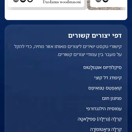
Dardanus woodmasoni
D
דפי יצורים קשורים
קישורי טקסט ישירים ליצורים מאותו אזור מחיה, כדי להקל
על מעבר בין עמודי יצורים קשורים.
סִיקְלוֹדְיוּס אוּנְגוּלָטוּס
קיפודג דל קוצי
קוּאַפֶּטֶס טֶנוּאִיפֶּס
פגיונון חום
עמוסית הילגנדורפי
קְרֶלָּה (גְּרֵיֶלָּה) פַּפִּילָאטָה
קְרֶלָּה צִיאָטוֹפוֹרָה