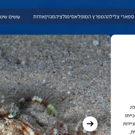
ספארי צלילה
המפרץ המופלא
סימולציה
מגזין
אודות
עושים שינוי
לה
ייתו
יידות
ת,