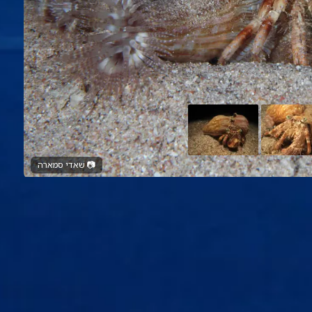
📷
שאדי סמארה