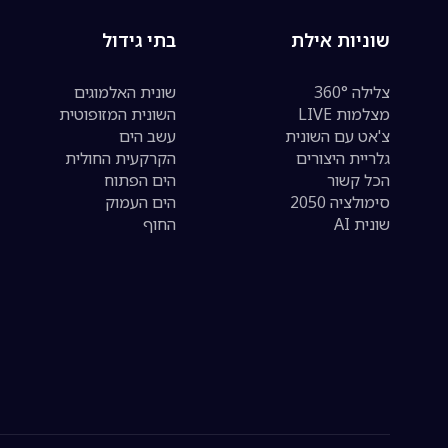
שוניות אילת
בתי גידול
צלילה 360°
שונית האלמוגים
מצלמות LIVE
השונית המזופוטית
צ'אט עם השונית
עשב הים
גלריית היצורים
הקרקעית החולית
הכל קשור
הים הפתוח
סימולציה 2050
הים העמוק
שונית AI
החוף