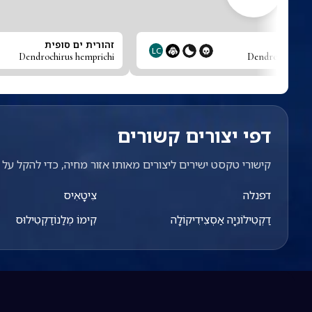
ויה
זהורית ים סופית
LC
Dendrochirus hemprichi
Dendrochirus br
דפי יצורים קשורים
קישורי טקסט ישירים ליצורים מאותו אזור מחיה, כדי להקל על מ
דפנלה
צִיטָאִיס
דַקְטִילוֹנִיָה אַסְצִידִיקוֹלָה
קִימוֹ מְלַנוֹדַקְטִילוּס