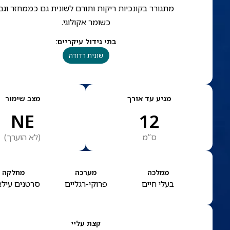
מתגורר בקונכיות ריקות ותורם לשונית גם כממחזר וגם
כשומר אקולוגי.
בתי גידול עיקריים
:
שונית רדודה
מגיע עד אורך
מצב שימור
NE
12
ס”מ
(
לא הוערך
)
ממלכה
מערכה
מחלקה
בעלי חיים
פרוקי-רגליים
סרטנים עילא
קצת עליי