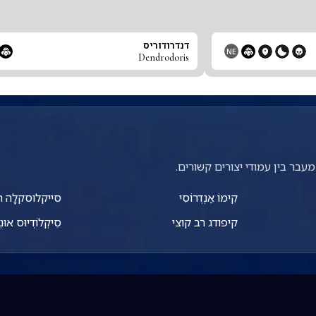
דנדרודוריס
NE
Dendrodoris
עבר בין עמודי יצורים קשורים.
קִימוֹ אַנְדְרוֹסִי
סייקלוסקלָה ה
קיפודג רב קוצי
סִיקְלוֹדְיוּס אוּנְ