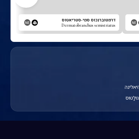
דרמטוברנכוס סמי-סטריאטוס
NE
NE
Dermatobranchus semistriatus
יאלינה
גוּלָטוּס