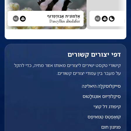
אַלְמוֹגִית אַבּוּדֶפְדוּף
NE
NE
Dascyllus abudafur
Dar
דפי יצורים קשורים
קישורי טקסט ישירים ליצורים מאותו אזור מחיה, כדי להקל
על מעבר בין עמודי יצורים קשורים.
סייקלוסקלָה היאלינה
סִיקְלוֹדְיוּס אוּנְגוּלָטוּס
קיפודג דל קוצי
קוּאַפֶּטֶס טֶנוּאִיפֶּס
פגיונון חום