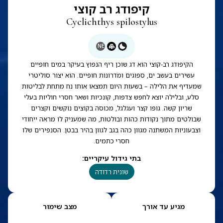
קיפודג רב קוצי
Cyclichthys spilostylus
NE
הקיפודג רב-קוצי הוא דג שוכן ריף הנפוץ בעיקר במים חופיים
עשירים בעשב ים, ספוגים ומדרונות חופיים. הוא יצור סוליטרי
שמעדיף את הלילה – בשעות היום תמצאו אותו נח מתחת לבליטות
סלע, ובלילה יוצא לחפש צדפות, קונכיות ושאר חסרי חוליות בעלי
שריון קשה. גופו קצר ועגלגל, מכוסה בקוצים נוקשים וקצרים
שבולטים מתוך נקודות כהות ובולטות, מה שמעניק לו מראה ייחודי
וצבעוניות המשתנה מגוון כהה בגב לגוון בהיר בבטן. הסנפירים שלו
חסרי כתמים.
בתי גידול עיקריים
:
שונית רדודה
מגיע עד אורך
מצב שימור