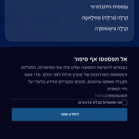
עמוסית הילגנדורפי
קְרֶלָּה (גְּרֵיֶלָּה) פַּפִּילָאטָה
קְרֶלָּה צִיאָטוֹפוֹרָה
אל תפספסו אף סיפור
הצטרפו לרשימת התפוצה שלנו וגלו את הסיפורים, התגליות
והתמונות המרהיבות של מפרץ אילת לפני כולם. מדי פעם
תקבלו מאתנו עדכונים, תכנים מקוריים ומידע בלעדי על
חיי השונית.
להצטרפות
כתובת אימייל להרשמה לניוזלטר
אני מאשר/ת קבלת עדכונים
למידע נוסף