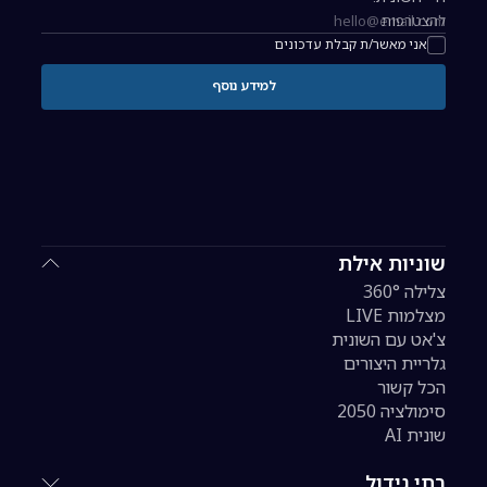
להצטרפות
כתובת אימייל להרשמה לניוזלטר
אני מאשר/ת קבלת עדכונים
למידע נוסף
שוניות אילת
צלילה 360°
מצלמות LIVE
צ'אט עם השונית
גלריית היצורים
הכל קשור
סימולציה 2050
שונית AI
בתי גידול