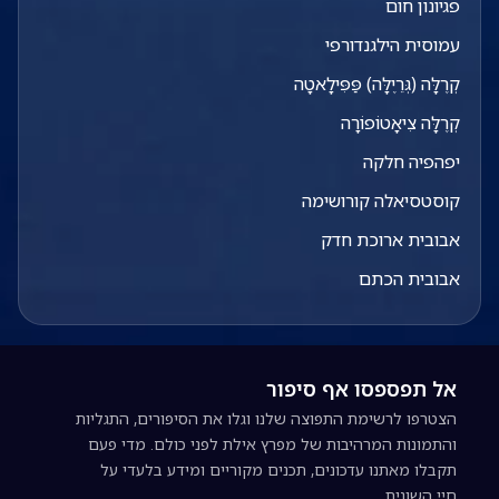
פגיונון חום
עמוסית הילגנדורפי
קְרֶלָּה (גְּרֵיֶלָּה) פַּפִּילָאטָה
קְרֶלָּה צִיאָטוֹפוֹרָה
יפהפיה חלקה
קוסטסיאלה קורושימה
אבובית ארוכת חדק
אבובית הכתם
אל תפספסו אף סיפור
הצטרפו לרשימת התפוצה שלנו וגלו את הסיפורים, התגליות
והתמונות המרהיבות של מפרץ אילת לפני כולם. מדי פעם
תקבלו מאתנו עדכונים, תכנים מקוריים ומידע בלעדי על
חיי השונית.