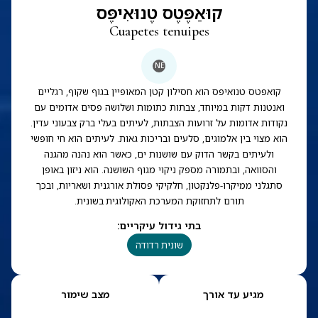
קוּאַפֶּטֶס טֶנוּאִיפֶּס
Cuapetes tenuipes
NE
קואפטס טנואיפס הוא חסילון קטן המאופיין בגוף שקוף, רגליים
ואנטנות דקות במיוחד, צבתות כתומות ושלושה פסים אדומים עם
נקודות אדומות על זרועות הצבתות, לעיתים בעלי ברק צבעוני עדין.
הוא מצוי בין אלמוגים, סלעים ובריכות גאות. לעיתים הוא חי חופשי
ולעיתים בקשר הדוק עם שושנות ים, כאשר הוא נהנה מהגנה
והסוואה, ובתמורה מספק ניקוי מגוף השושנה. הוא ניזון באופן
סתגלני ממיקרו-פלנקטון, חלקיקי פסולת אורגנית ושאריות, ובכך
תורם לתחזוקת המערכת האקולוגית בשונית.
בתי גידול עיקריים
:
שונית רדודה
מגיע עד אורך
מצב שימור