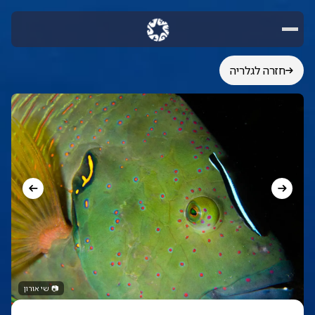
חזרה לגלריה
📷
שי אורון