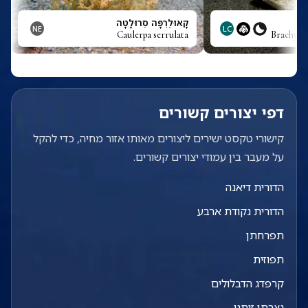
קָאוּלֶרְפָּה סֵרוּלָטָה
NE
LC
Caulerpa serrulata
Brachysom
דפי יצורים קשורים
קישורי טקסט ישירים ליצורים מאותו אזור מחיה, כדי להקל
על מעבר בין עמודי יצורים קשורים.
הדורית דיאנה
הדורית נקודת ארבע
תפרחתן
תפוזית
קרפדג הדבלולים
נצרתן זיתני