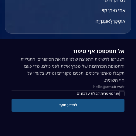
אחי נצרן קוי
אוֹסְטְרַלָאוּגֶנֵרְיָה
אל תפספסו אף סיפור
הצטרפו לרשימת התפוצה שלנו וגלו את הסיפורים, התגליות
והתמונות המרהיבות של מפרץ אילת לפני כולם. מדי פעם
תקבלו מאתנו עדכונים, תכנים מקוריים ומידע בלעדי על
חיי השונית.
להצטרפות
כתובת אימייל להרשמה לניוזלטר
אני מאשר/ת קבלת עדכונים
למידע נוסף