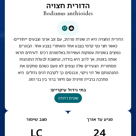
הדורית חצויה
Bodianus anthioides
LC
הדורית החצויה היא דג שונית מרהיב, עם זנב ארוך וצבעים ייחודיים-
כאשר חצי גוף קדמי בצבע אחד והאחורי בצבע אחר. הבוגרים
נפוצים בשוניות עמוקות ועשירות באלמוגים רכים. לעיתים תראו
אותה בזוגות, אך לרוב היא בודדה, ונחשבת לבעלת התנהגות
מסתורית. הצעירים שלה נצפים לא פעם כשהם מחקים את
התנהגותם של דגי ניקוי, ונכנסים כך לקרבת דגים גדולים. היא
מתרבה ברבייה זוויגית עם חיזור ברור בין בני הזוג.
בתי גידול עיקריים
:
שונית רדודה
מגיע עד אורך
מצב שימור
LC
24