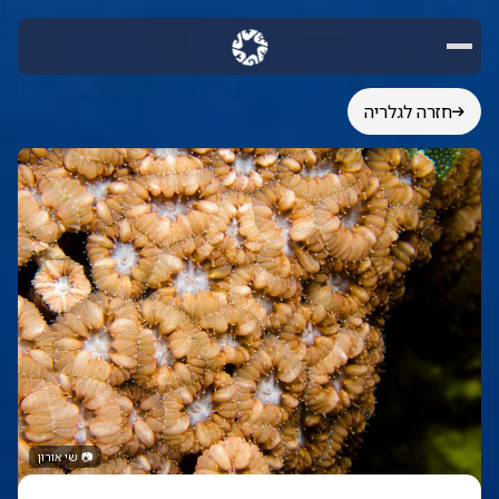
חזרה לגלריה
📷
שי אורון