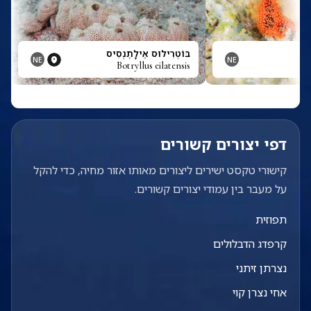
בּוֹטְרִילוּס אֵילָתֶנְסִיס
NE
NE
Botryllus eilatensis
דפי יצורים קשורים
קישורי טקסט ישירים ליצורים מאותו אזור מחיה, כדי להקל
על מעבר בין עמודי יצורים קשורים.
תפוזית
קרפדג הדבלולים
נצרתן זיתני
אחי נצרן קוי