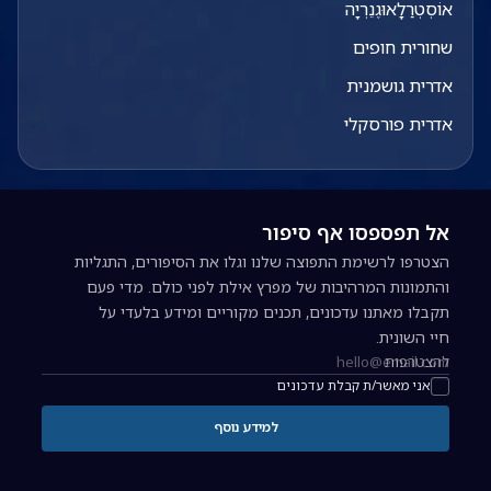
אוֹסְטְרַלָאוּגֶנֵרְיָה
שחורית חופים
אדרית גושמנית
אדרית פורסקלי
אל תפספסו אף סיפור
הצטרפו לרשימת התפוצה שלנו וגלו את הסיפורים, התגליות
והתמונות המרהיבות של מפרץ אילת לפני כולם. מדי פעם
תקבלו מאתנו עדכונים, תכנים מקוריים ומידע בלעדי על
חיי השונית.
להצטרפות
כתובת אימייל להרשמה לניוזלטר
אני מאשר/ת קבלת עדכונים
למידע נוסף