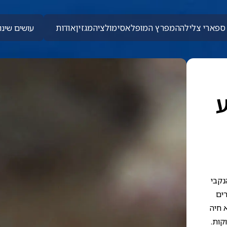
ספארי צלילה
המפרץ המופלא
סימולציה
מגזין
אודות
עושים שינוי
נקבי
רים
 חיה
קות.