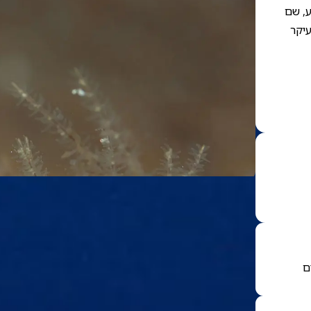
ע, שם
עיקר
ם