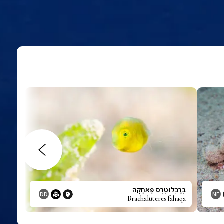
בְּרָכְלוּטֶרֶס פַּאחַקָה
DD
NE
Brachaluteres fahaqa