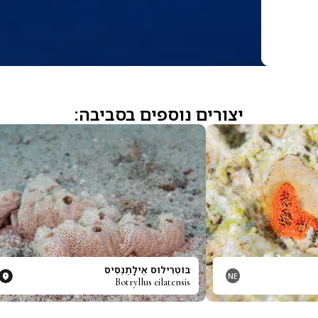
יצורים נוספים בסביבה:
בּוֹטְרִילוּס אֵילָתֶנְסִיס
NE
Botryllus eilatensis