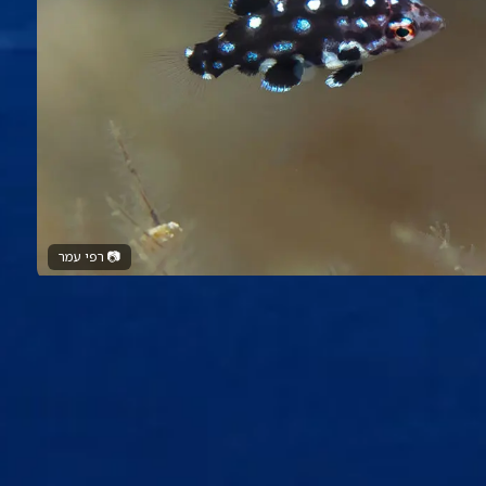
📷
רפי עמר