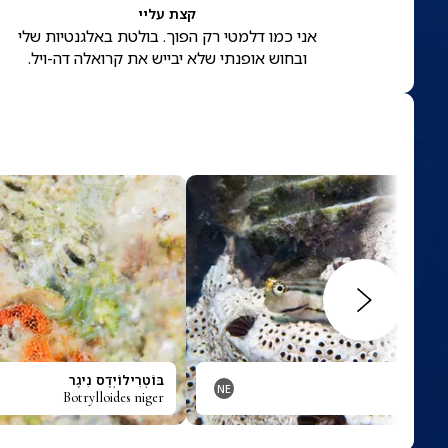
קצת עליי
אני כמו דלמטי רק הפוך. בולטת באלגנטיות שלי
ובחוש אופנתי שלא יבייש את קרואלה דה-ויל.
ּרֶגָלִיס
בּוֹטְרִילוֹיְדֶס נִיגֶר
NE
Botrylloides niger
Botryll