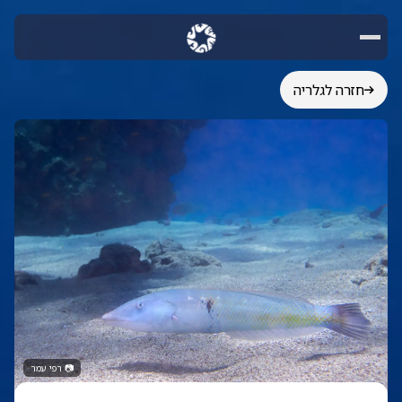
חזרה לגלריה
📷
רפי עמר