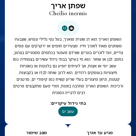
שפתן אריך
Cheilio inermis
LC
השפתן האריך הוא דג שונית מוארך, בעל גוף גלילי וגמיש, שצבעיו
משתנים מאוד לאורך חייו: מצעירים חומים או ירקרקים עם פסים
צדיים, ועד לזכרים בוגרים שצידם מעוטר בכתמים ססגוניים בצהוב,
כתום, לבן או שחור. הוא חי בעיקר בבתי גידול עשירים בצמחייה כמו
עשב ימי או אצות, אך לעיתים יופיע גם בלגונות או בשוניות
חיצוניות בעומקים רדודים. הוא לרוב שוחה לבדו או בקבוצות
קטנות, וניזון מיצורים בעלי שריון קשיח כמו קיפודי ים, סרטנים
ורכיכות. השפתן האריך מתרבה בזוגות, ומדי פעם מתקבצים פרטים
רבים לרבייה המונית.
בתי גידול עיקריים
:
עשב ים
מגיע עד אורך
מצב שימור