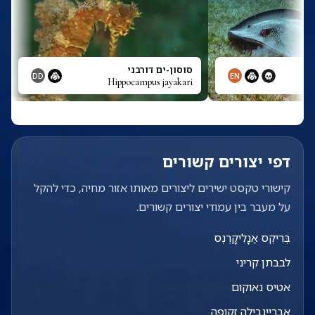
סוסון-ים דורבני
DD
EN
Hippocampus jayakari
דפי יצורים קשורים
קישורי טקסט ישירים ליצורים מאותו אזור מחיה, כדי להקל
על מעבר בין עמודי יצורים קשורים.
בְּרִיקְס אַנָלִיקָרֶנְס
לבבתן קריני
אטיס נאוקום
אבריינבילה זקופה