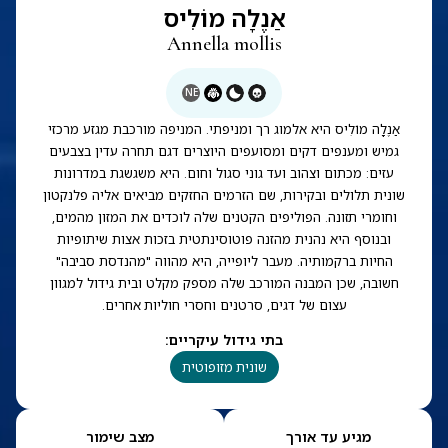
אַנֶלָה מוֹלִיס
Annella mollis
NE
אַנֶלָה מוֹלִיס היא אלמוג רך ומניפתי. המניפה מורכבת מגזע מרכזי
גמיש ומענפים דקים ומסועפים היוצרים דגם תחרה עדין בצבעים
עזים: מכתום וצהוב ועד גוני סגול וחום. היא משגשגת במדרונות
שונית תלולים ובקירות, שם הזרמים החזקים מביאים אליה פלנקטון
וחומרי תזונה. הפוליפים הקטנים שלה לוכדים את המזון מהמים,
ובנוסף היא נהנית מהזנה פוטוסינתטית בזכות אצות שיתופיות
החיות ברקמותיה. מעבר ליופייה, היא מהווה "מהנדסת סביבה"
חשובה, שכן המבנה המורכב שלה מספק מקלט ובית גידול למגוון
עצום של דגים, סרטנים וחסרי חוליות אחרים.
בתי גידול עיקריים
:
שונית מזופוטית
מגיע עד אורך
מצב שימור