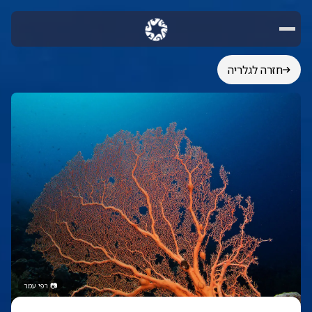
חזרה לגלריה
📷
רפי עמר