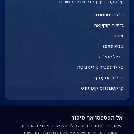
על מעבר בין עמודי יצורים קשורים.
גלילית טגוסנסיס
גלילית קוקינאה
זיזנית
סטיכופתס
סריול אטלנטי
סְקְלֵרוֹנֶפְטִיָה קוֹרִימְבּוֹסָה
חכליל המעמקים
פָּרַקְסַנְת'וֹדֶס קוּמָתוֹדֶס
אל תפספסו אף סיפור
הצטרפו לרשימת התפוצה שלנו וגלו את הסיפורים, התגליות
והתמונות המרהיבות של מפרץ אילת לפני כולם. מדי פעם