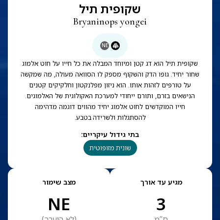
שקופית תיל
Bryaninops yongei
NE
שקופית תיל הוא דג קטן ומיוחד המבלה את כל חייו על חוט אלמוג
שחור יחיד. גופו הדק והשקוף מספק לו הסוואה מעולה, מה שמקשה
על טורפים לזהות אותו. הוא ניזון מפלנקטון וחלקיקים קטנים
הנישאים בזרם, ותורם ייחודי למערכת האקולוגית של האלמוגים.
חייו המוקדשים לחוט אלמוג יחיד מהווים דוגמה מדהימה
להסתגלות ולשרידה בטבע.
בתי גידול עיקריים
:
שונית מזופוטית
מגיע עד אורך
מצב שימור
NE
3
ס”מ
(
לא הוערך
)