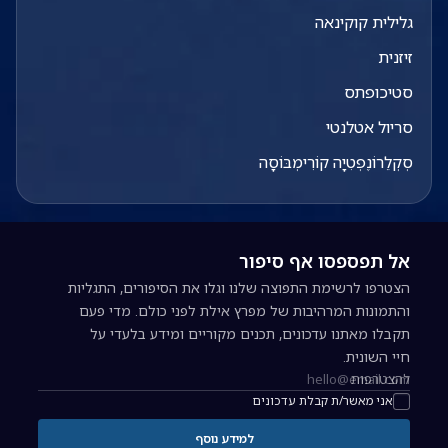
גלילית קוקינאה
זיזנית
סטיכופתס
סריול אטלנטי
סְקְלֵרוֹנֶפְטִיָה קוֹרִימְבּוֹסָה
אל תפספסו אף סיפור
הצטרפו לרשימת התפוצה שלנו וגלו את הסיפורים, התגליות
והתמונות המרהיבות של מפרץ אילת לפני כולם. מדי פעם
תקבלו מאתנו עדכונים, תכנים מקוריים ומידע בלעדי על
חיי השונית.
להצטרפות
כתובת אימייל להרשמה לניוזלטר
אני מאשר/ת קבלת עדכונים
למידע נוסף