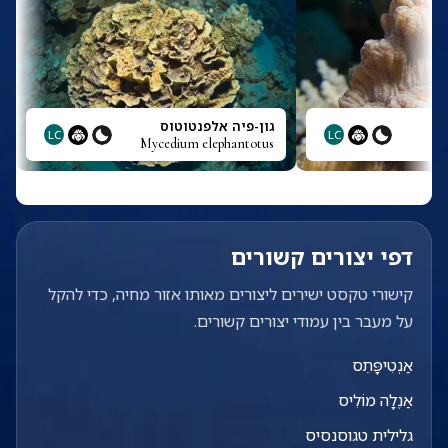
גון-פיה אלפנטוטוס
LC
LC
Mycedium elephantotus
דפי יצורים קשורים
קישורי טקסט ישירים ליצורים מאותו אזור מחיה, כדי להקל
על מעבר בין עמודי יצורים קשורים.
אַנְטִיפָּתֵס
אַנֶלָה מוֹלִיס
גלילית טגוסנסיס