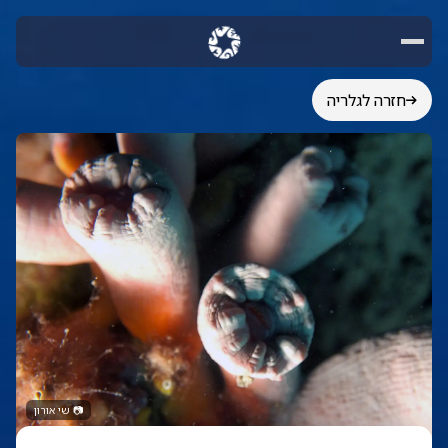
חזרה לגלריה
📷
שי אורון