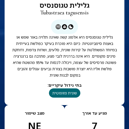
גלילית טגוסנסיס
Tubastraea tagusensis
NE
גלילית טגוסנסיס היא אלמוג קשה שאינה תלויה באור שמש או
באצות סימביונטיות. כיום היא מוכרת בעיקר כפולשת בעייתית
במיוחד המשתלטת על קירות שונית, סלעים, ושדות צדפות, ודוחקת
מינים מקומיים. היא אינה בררנית לגבי מצע, מתרבה גם ברגנרציה
פשוטה מרסיסים של עצמה, ויכולה לכסות עד 95% מהשטח שהיא
פולשת אליו.היא יוצרת מושבות בצורת גביעים עגולים זהובים
במקום לבנות שונית.
בתי גידול עיקריים
:
שונית מזופוטית
מגיע עד אורך
מצב שימור
NE
7