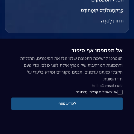
פָּרַקְסַנְת'וֹדֶס קוּמָתוֹדֶס
חדודן לָסֶרָה
אל תפספסו אף סיפור
הצטרפו לרשימת התפוצה שלנו וגלו את הסיפורים, התגליות
והתמונות המרהיבות של מפרץ אילת לפני כולם. מדי פעם
תקבלו מאתנו עדכונים, תכנים מקוריים ומידע בלעדי על
חיי השונית.
להצטרפות
כתובת אימייל להרשמה לניוזלטר
אני מאשר/ת קבלת עדכונים
למידע נוסף