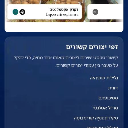
סָה
דקדק אקספלנטה
LC
NE
Leptoseris explanata
H
דפי יצורים קשורים
קישורי טקסט ישירים ליצורים מאותו אזור מחיה, כדי להקל
על מעבר בין עמודי יצורים קשורים.
גלילית קוקינאה
זיזנית
סטיכופתס
סריול אטלנטי
סְקְלֵרוֹנֶפְטִיָה קוֹרִימְבּוֹסָה
חכליל המעמקים