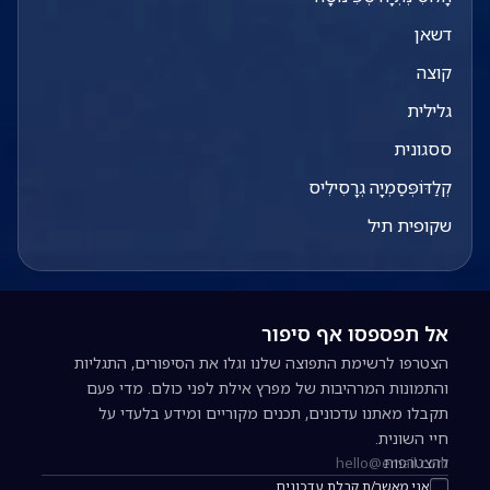
דשאן
קוצה
גלילית
ססגונית
קְלַדּוֹפְּסַמְיָה גְרָסִילִיס
שקופית תיל
אל תפספסו אף סיפור
הצטרפו לרשימת התפוצה שלנו וגלו את הסיפורים, התגליות
והתמונות המרהיבות של מפרץ אילת לפני כולם. מדי פעם
תקבלו מאתנו עדכונים, תכנים מקוריים ומידע בלעדי על
חיי השונית.
להצטרפות
כתובת אימייל להרשמה לניוזלטר
אני מאשר/ת קבלת עדכונים