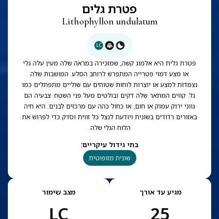
פטרת גלים
Lithophyllon undulatum
LC
פטרת גלית היא אלמוג קשה, שמזכירה במראה שלה מעין עלה גלי
או מצע דמוי פטרייה המתפרש לרוחב הסלע. המושבות שלה
נצמדות למצע או יוצרות לוחות שטוחים עם שוליים מתפתלים כמו
גל. קווים המתאר שלה דקים ובולטים מעל פני השטח. צבעיה הם
גווני ירוק עמוק או חום, או כחול כהה עם מרכזים לבנים. היא חיה
באזורים רדודים בשונית ויודעת לנצל כל זווית וסדק כדי לפרוש את
הלוח הגלי שלה.
בתי גידול עיקריים
:
שונית מזופוטית
מגיע עד אורך
מצב שימור
LC
25