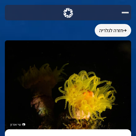
חזרה לגלריה
📷
שי אורון