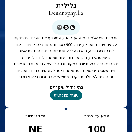
גלילית
Dendrophyllia
NE
הגלילית היא אלמוג גמיש אך קשוח, שמעדיף את חשכת המעמקים
על פני אורות השונית, עד כ-900 מטרים מתחת לפני הים. בניגוד
לרבים מקרוביה, היא חיה ללא שותפות סימביוטית עם אצות
זואוקסנטלות, ולכן שורדת בזכות עצמה בלבד, בלי עזרה
מפוטוסינתזה. היא יושבת במקום ובונה לעצמה גביע גירני. זו צורת
חיים שקטה, עצמאית, ומותאמת היטב לעומקים קרים וחשוכים,
שם החיים לא תלויים בקרני שמש אלא בתחכום ביולוגי טהור.
בתי גידול עיקריים
:
שונית מזופוטית
מגיע עד אורך
מצב שימור
NE
100