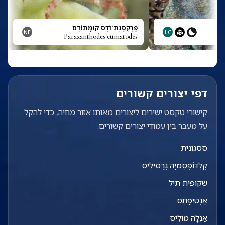
פָּרַקְסַנְת'וֹדֶס קוּמָתוֹדֶס
NE
LC
Paraxanthodes cumatodes
דפי יצורים קשורים
קישורי טקסט ישירים ליצורים מאותו אזור מחיה, כדי להקל
על מעבר בין עמודי יצורים קשורים.
ססגונית
קְלַדּוֹפְּסַמְיָה גְרָסִילִיס
שקופית תיל
אַנְטִיפָּתֵס
אַנֶלָה מוֹלִיס