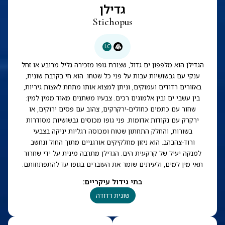
גדילן
Stichopus
LC
הגדילן הוא מלפפון ים גדול, שצורת גופו מזכירה גליל מרובע או זחל
ענקי עם גבשושיות עבות על פני כל שטחו. הוא חי בקרבת שונית,
באזורים רדודים ועמוקים, וניתן למצוא אותו מתחת לאצות גיריות,
בין עשבי ים ובין אלמוגים רכים. צבעיו משתנים מאוד ממין למין:
שחור עם כתמים כחולים-ירקרקים, צהוב עם פסים ירוקים, או
ירקרק עם נקודות אדומות. פני גופו מכוסים גבשושיות מסודרות
בשורות, והחלק התחתון שטוח ומכוסה רגליות יניקה בצבעי
ורוד-צהבהב. הוא ניזון מחלקיקים אורגניים מתוך החול ונחשב
למנקה יעיל של קרקעית הים. הגדילן מתרבה מינית על ידי שחרור
תאי מין למים, ולעיתים שומר את העוברים בגופו עד להתפתחותם.
בתי גידול עיקריים
:
שונית רדודה