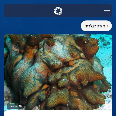
חזרה לגלריה
📷
שי אורון