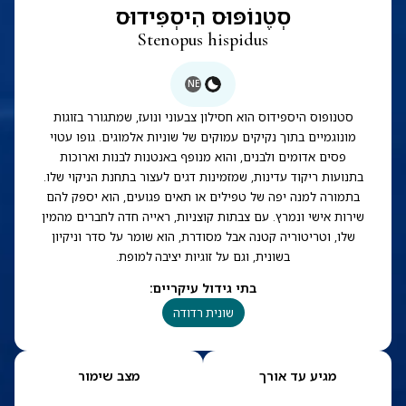
סְטֶנוֹפּוּס הִיסְפִּידוּס
Stenopus hispidus
NE
סטנופוס היספידוס הוא חסילון צבעוני ונועז, שמתגורר בזוגות
מונוגמיים בתוך נקיקים עמוקים של שוניות אלמוגים. גופו עטוי
פסים אדומים ולבנים, והוא מנופף באנטנות לבנות וארוכות
בתנועות ריקוד עדינות, שמזמינות דגים לעצור בתחנת הניקוי שלו.
בתמורה למנה יפה של טפילים או תאים פגועים, הוא יספק להם
שירות אישי ונמרץ. עם צבתות קוצניות, ראייה חדה לחברים מהמין
שלו, וטריטוריה קטנה אבל מסודרת, הוא שומר על סדר וניקיון
בשונית, וגם על זוגיות יציבה למופת.
בתי גידול עיקריים
:
שונית רדודה
מגיע עד אורך
מצב שימור