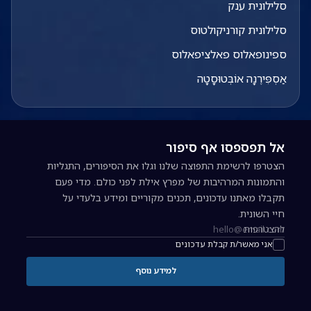
סלילונית ענק
סלילונית קורניקולטוס
ספינופאלוס פאלציפאלוס
אַסְפִּירֶנָה אוֹבְּטוּסָטָה
אל תפספסו אף סיפור
הצטרפו לרשימת התפוצה שלנו וגלו את הסיפורים, התגליות
והתמונות המרהיבות של מפרץ אילת לפני כולם. מדי פעם
תקבלו מאתנו עדכונים, תכנים מקוריים ומידע בלעדי על
חיי השונית.
להצטרפות
כתובת אימייל להרשמה לניוזלטר
אני מאשר/ת קבלת עדכונים
למידע נוסף