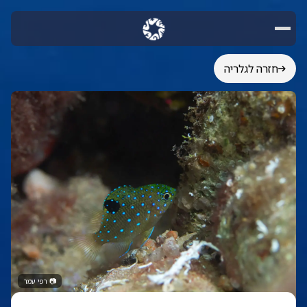
חזרה לגלריה
📷
רפי עמר