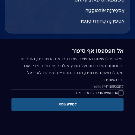
אַסְפִּירֶנָה אוֹבְּטוּסָטָה
אַסְפִּירֶנָה שְׁחוֹרַת סְנַפִּיר
אל תפספסו אף סיפור
הצטרפו לרשימת התפוצה שלנו וגלו את הסיפורים, התגליות
והתמונות המרהיבות של מפרץ אילת לפני כולם. מדי פעם
תקבלו מאתנו עדכונים, תכנים מקוריים ומידע בלעדי על
חיי השונית.
להצטרפות
כתובת אימייל להרשמה לניוזלטר
אני מאשר/ת קבלת עדכונים
למידע נוסף