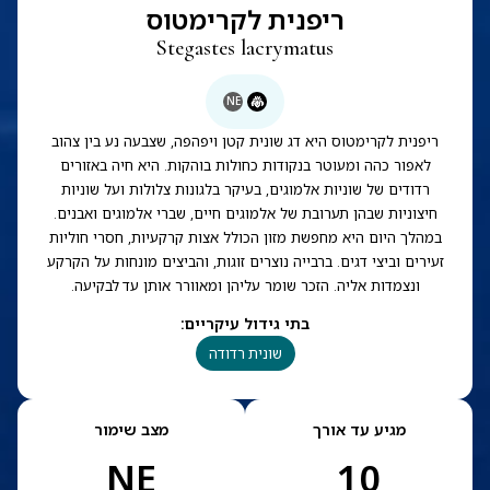
ריפנית לקרימטוס
Stegastes lacrymatus
NE
ריפנית לקרימטוס היא דג שונית קטן ויפהפה, שצבעה נע בין צהוב
לאפור כהה ומעוטר בנקודות כחולות בוהקות. היא חיה באזורים
רדודים של שוניות אלמוגים, בעיקר בלגונות צלולות ועל שוניות
חיצוניות שבהן תערובת של אלמוגים חיים, שברי אלמוגים ואבנים.
במהלך היום היא מחפשת מזון הכולל אצות קרקעיות, חסרי חוליות
זעירים וביצי דגים. ברבייה נוצרים זוגות, והביצים מונחות על הקרקע
ונצמדות אליה. הזכר שומר עליהן ומאוורר אותן עד לבקיעה.
בתי גידול עיקריים
:
שונית רדודה
מגיע עד אורך
מצב שימור
NE
10