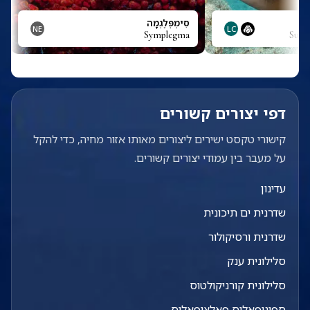
סִימְפְּלֶגְמָה
NE
LC
Symplegma
Suff
דפי יצורים קשורים
קישורי טקסט ישירים ליצורים מאותו אזור מחיה, כדי להקל
על מעבר בין עמודי יצורים קשורים.
עדינון
שדרנית ים תיכונית
שדרנית ורסיקולור
סלילונית ענק
סלילונית קורניקולטוס
ספינופאלוס פאלציפאלוס