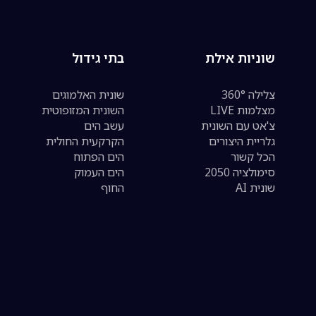
שוניות אילת
בתי גידול
צלילה 360°
שונית האלמוגים
מצלמות LIVE
השונית המזופוטית
צ'אט עם השונית
עשב הים
גלריית היצורים
הקרקעית החולית
הכל קשור
הים הפתוח
סימולציה 2050
הים העמוק
שונית AI
החוף