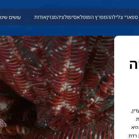
ספארי צלילה
המפרץ המופלא
סימולציה
מגזין
אודות
עושים שינוי
ה
ין,
ת
היא
 רדת