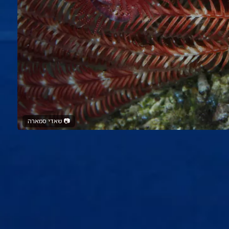
📷
שאדי סמארה