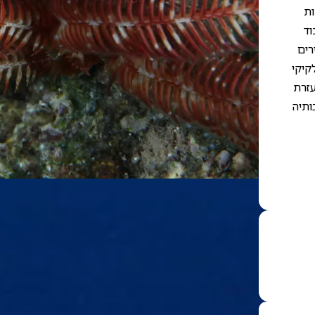
ות
וד
רים
קיקי
עזרת
ותיה