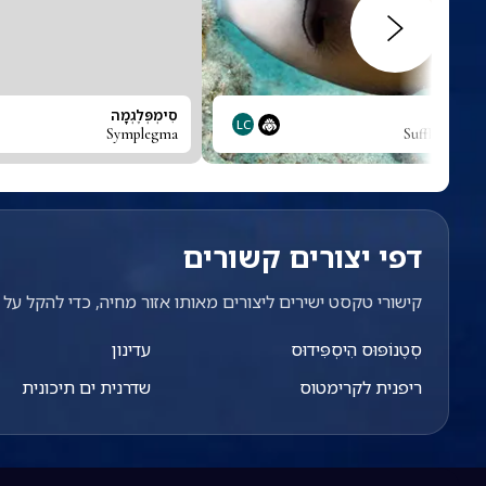
נת-זנב
סִימְפְּלֶגְמָה
LC
Symplegma
Sufflamen al
דפי יצורים קשורים
קישורי טקסט ישירים ליצורים מאותו אזור מחיה, כדי להקל על מ
סְטֶנוֹפּוּס הִיסְפִּידוּס
עדינון
ריפנית לקרימטוס
שדרנית ים תיכונית