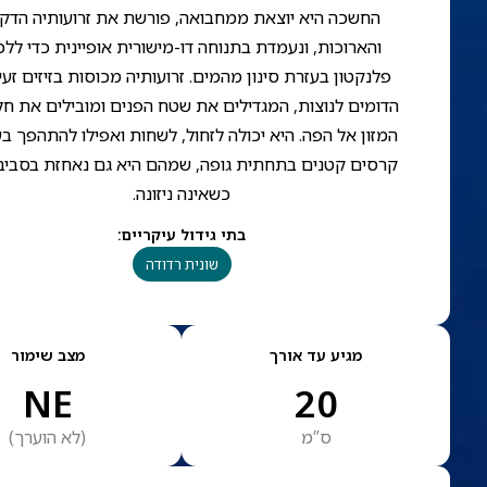
החשכה היא יוצאת ממחבואה, פורשת את זרועותיה הדק
והארוכות, ונעמדת בתנוחה דו-מישורית אופיינית כדי ללכ
פלנקטון בעזרת סינון מהמים. זרועותיה מכוסות בזיזים זעי
הדומים לנוצות, המגדילים את שטח הפנים ומובילים את חל
המזון אל הפה. היא יכולה לזחול, לשחות ואפילו להתהפך ב
קרסים קטנים בתחתית גופה, שמהם היא גם נאחזת בסביב
כשאינה ניזונה.
בתי גידול עיקריים
:
שונית רדודה
מגיע עד אורך
מצב שימור
NE
20
ס”מ
(
לא הוערך
)