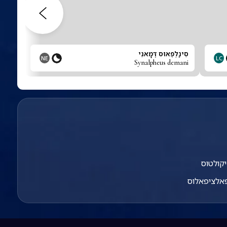
סִינַלְפֵאוּס דֶּמָאנִי
NE
LC
Synalpheus demani
יקולטוס
אלציפאלוס