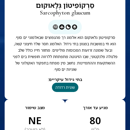
סַרְקוֹפִיטוֹן גְּלָאוּקוּם
Sarcophyton glaucum
NE
סרקופיטון גלאוקום הוא אלמוג רך מהנפוצים שבאלמוגי ים סוף.
הוא חי במושבות במגוון בתי גידול. האלמוג חסר שלד חיצוני קשה,
ובעל שמונה זרועות המכוסות פוליפים. מחזור חייו כולל שלב
פלנולה פלנקטוני, שבו הזיגוטה מתפתחת ללרווה חופשית בים לפני
ההשתקעות וההתמיינות. נחשב מין מפתח בתפקוד האקולוגי של
שוניות ים סוף.
בתי גידול עיקריים
:
שונית רדודה
מגיע עד אורך
מצב שימור
NE
80
ס”מ
(
לא הוערך
)