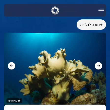
חזרה לגלריה
📷
שי אורון