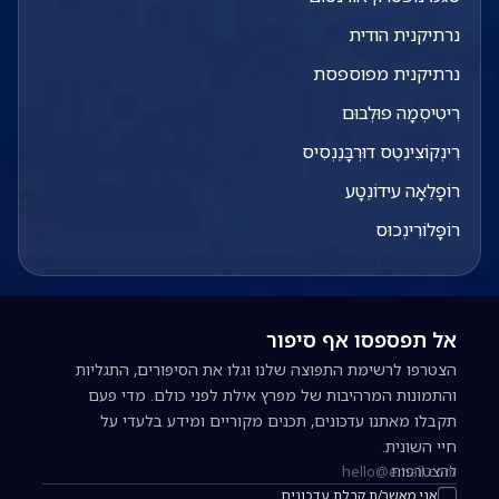
נרתיקנית הודית
נרתיקנית מפוספסת
רִיטִיסְמָה פוּלְבוּם
רִינְקוֹצִינֵטֶס דוּרְבָּנֶנְסִיס
רוֹפָלֵאָה עידוֹנֶטָע
רוֹפָּלוֹרִינְכוּס
אל תפספסו אף סיפור
הצטרפו לרשימת התפוצה שלנו וגלו את הסיפורים, התגליות
והתמונות המרהיבות של מפרץ אילת לפני כולם. מדי פעם
תקבלו מאתנו עדכונים, תכנים מקוריים ומידע בלעדי על
חיי השונית.
להצטרפות
כתובת אימייל להרשמה לניוזלטר
אני מאשר/ת קבלת עדכונים