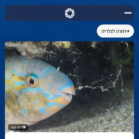
חזרה לגלריה
📷
רפי עמר