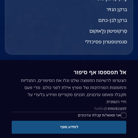
ברקן הנזיר
ברקן לבן-כתם
סַרְקוֹפִיטוֹן גְּלָאוּקוּם
סגמינופטרון פסיכדלי
אל תפספסו אף סיפור
הצטרפו לרשימת התפוצה שלנו וגלו את הסיפורים, התגליות
והתמונות המרהיבות של מפרץ אילת לפני כולם. מדי פעם
תקבלו מאתנו עדכונים, תכנים מקוריים ומידע בלעדי על
חיי השונית.
להצטרפות
כתובת אימייל להרשמה לניוזלטר
אני מאשר/ת קבלת עדכונים
למידע נוסף