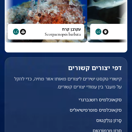
עקרבן קרח
LC
LC
Scorpaenopsis barbata
דפי יצורים קשורים
קישורי טקסט ישירים ליצורים מאותו אזור מחיה, כדי להקל
על מעבר בין עמודי יצורים קשורים.
סקאוכלמיס רושנברגרי
סקאוכלמיס סופרפישיאליס
סָרוֹן נֶגְלֶקְטוּס
סָרוֹן מַרְמוֹרָטוּס