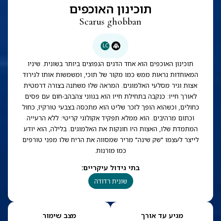
תוכינון האוכפים
Scarus ghobban
LC
תוכינון האוכפים הוא אחד הדגים הנפוצים ביותר בשונית. שיניו
המאוחדות נראות ממש כמו מקור של תוכי, ומשמשות אותו לגירוד
אצות וגיר מסלעי האלמוגים. המראה שלו משתנה בצורה דרמטית
לאורך חייו: כנקבה בתחילת חייו הוא בגווני צהבהב-חום עם פסים
כחולים, וכשהוא הופך לזכר שליט הוא מתכסה בצבעי טורקיז, כחול
וכתום מרהיבים. הוא ממלא תפקיד אקולוגי קריטי: ללא הרעייה
המתמדת שלו, האצות היו חונקות את האלמוגים. בלילה, הוא יודע
לייצר לעצמו "שק שינה" מריר שמסווה את הריח שלו מפני טורפים
כמו מורנות.
בתי גידול עיקריים
:
שונית רדודה
מגיע עד אורך
מצב שימור