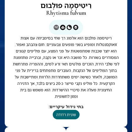
רִיטִיסְמָה פוּלְבוּם
Rhytisma fulvum
NE
ריטיסמה פולבום הוא אלמוג רך שחי בסימביוזה עם אצות
זואוקסנטלות ומופיע בשני מופעים צבעוניים: חום-צהבהב ואפור.
הוא יוצר שכבות שמתפשטות על פני המצע, עם פוליפים קטנים
המסודרים בשורות. כל מושבה היא זכר או נקבה, וברבייה מתוזמנת
לפי שלבי הירח, הזכרים פולטים תאי זרע למים, וההפריה מתרחשת
בתוך הפוליפים של הנקבות. העוברים מתפתחים ברירית על פני
המושבה, ולאחר כשישה ימים משתחררות הלרוות ומתיישבות על
הקרקעית. כל פוליפ נקבי מייצר כ-20 ביצים בלבד, אך הדגירה
החיצונית מעלה את סיכויי ההישרדות. הוא משמש גם בית
ומזון לחשופית.
בתי גידול עיקריים
:
שונית רדודה