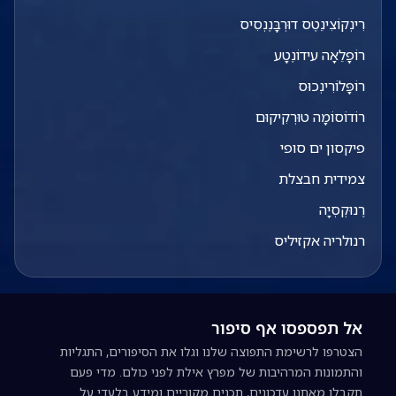
רִינְקוֹצִינֵטֶס דוּרְבָּנֶנְסִיס
רוֹפָלֵאָה עידוֹנֶטָע
רוֹפָּלוֹרִינְכוּס
רוֹדוֹסוֹמָה טוּרְקִיקוּם
פיקסון ים סופי
צמידית חבצלת
רֶנוּקְסְיָה
רנולריה אקזיליס
אל תפספסו אף סיפור
הצטרפו לרשימת התפוצה שלנו וגלו את הסיפורים, התגליות
והתמונות המרהיבות של מפרץ אילת לפני כולם. מדי פעם
תקבלו מאתנו עדכונים, תכנים מקוריים ומידע בלעדי על