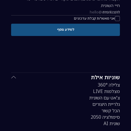
חיי השונית.
להצטרפות
כתובת אימייל להרשמה לניוזלטר
אני מאשר/ת קבלת עדכונים
למידע נוסף
שוניות אילת
צלילה 360°
מצלמות LIVE
צ'אט עם השונית
גלריית היצורים
הכל קשור
סימולציה 2050
שונית AI