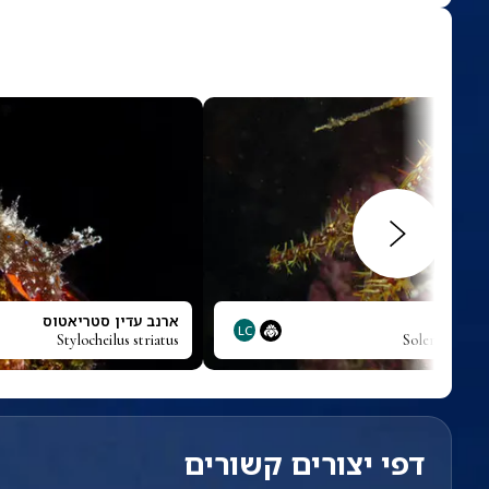
פוארת
ארנב עדין סטריאטוס
LC
Stylocheilus striatus
Solenostomus
דפי יצורים קשורים