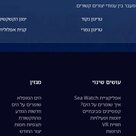
עבר בין עמודי יצורים קשורים.
טריגון נקוד
ימון הקשקשים
טריגון נמרי
קנית אפלולית
עושים שינוי
מגזין
אפליקציית Sea Watch
הים המופלא
איך שומרים על הים?
שומרים על הים
קמפיינים סביבתיים
חדשות המדע
יוזמות ופעילויות
מהתקשורת
חוויית VR
תצפיות חמות
תרומות
יצור החודש