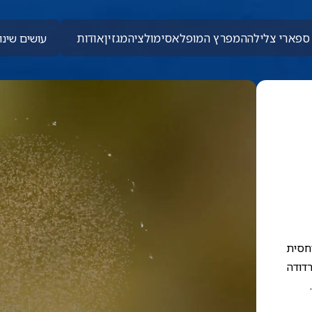
ספארי צלילה
המפרץ המופלא
סימולציה
מגזין
אודות
עושים שינוי
יחסית
רדודה