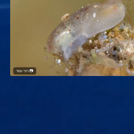
📷
רפי עמר