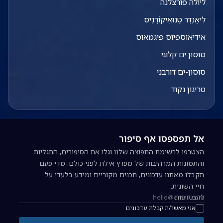
ליולה פורצלנה
לִיאַנְדֶר טֶנוּאִיקוֹרְנִיס
אידיאוספיוס פיגמאוס
סוסון ים קלוגי
סוסון-ים דורבני
טריגון נקוד
אל תפספסו אף סיפור
הצטרפו לרשימת התפוצה שלנו וגלו את הסיפורים, התגליות
והתמונות המרהיבות של מפרץ אילת לפני כולם. מדי פעם
תקבלו מאתנו עדכונים, תכנים מקוריים ומידע בלעדי על
חיי השונית.
להצטרפות
כתובת אימייל להרשמה לניוזלטר
אני מאשר/ת קבלת עדכונים