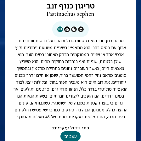
טריגון כנוף זנב
Pastinachus sephen
NT
טריגון כנוף זנב הוא דג סחוס גדול וכהה בעל חרטום זוויתי וזנב
ארוך עם בסיס רחב. הוא מתאפיין בשיניים משושות ייחודיות וקוץ
ארסי אחד או שניים הממוקמים הרחק מאחורי בסיס הזנב. הוא
שוכן בלגונות, שוניות ואף בנהרות רחוקים מהים. הוא משריץ
צאצאים חיים, כאשר העוברים ניזונים בתחילה מחלמון ובהמשך
סופגים מהאם נוזל רחמי המועשר בריר, שומן או חלבון דרך מבנים
ייחודיים. את רוב היום הוא מעביר חפור בחול, ובלילות יוצא לצוד.
הוא צייד סוליטרי בדרך כלל, הניזון מדגי גרם, סרטנים ותולעים, אך
במים רדודים, הם הופכים ליצורים חברתיים: בשעות הגאות הם
נחים בקבוצות קטנות במבנה של "שושנה", כשזנבותיהם פונים
החוצה כחלק ממנגנון הגנה נגד טורפים כמו כרישי פטיש ודולפינים.
בעת סכנה, הם נמלטים בעקביות בזווית של 45 מעלות מהטורף.
בתי גידול עיקריים
:
עשב ים