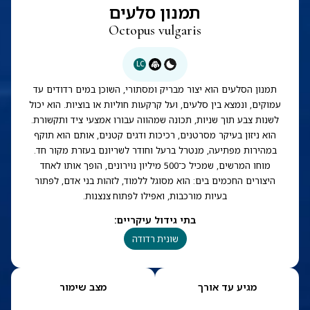
תמנון סלעים
Octopus vulgaris
LC
תמנון הסלעים הוא יצור מבריק ומסתורי, השוכן במים רדודים עד
עמוקים, ונמצא בין סלעים, ועל קרקעות חוליות או בוציות. הוא יכול
לשנות צבע תוך שניות, תכונה שמהווה עבורו אמצעי ציד ותקשורת.
הוא ניזון בעיקר מסרטנים, רכיכות ודגים קטנים, אותם הוא תוקף
במהירות מפתיעה, מנטרל ברעל וחודר לשריונם בעזרת מקור חד.
מוחו המרשים, שמכיל כ־500 מיליון נוירונים, הופך אותו לאחד
היצורים החכמים בים: הוא מסוגל ללמוד, לזהות בני אדם, לפתור
בעיות מורכבות, ואפילו לפתוח צנצנות.
בתי גידול עיקריים
:
שונית רדודה
מגיע עד אורך
מצב שימור