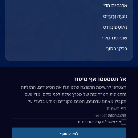
ארנב ים הדי
נוֹבִיָה גְּרַנְדִּיס
נֵאוֹסְפּוֹנְגוֹדֵס
שוניתית מירי
ברקן כסוף
אל תפספסו אף סיפור
הצטרפו לרשימת התפוצה שלנו וגלו את הסיפורים, התגליות
והתמונות המרהיבות של מפרץ אילת לפני כולם. מדי פעם
תקבלו מאתנו עדכונים, תכנים מקוריים ומידע בלעדי על
חיי השונית.
להצטרפות
כתובת אימייל להרשמה לניוזלטר
אני מאשר/ת קבלת עדכונים
למידע נוסף