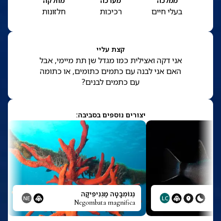
ממלכה
מערכה
מחלקה
בעלי חיים
רכיכות
חלזונות
קצת עליי
אני דקה ואצילית כמו מגדל שן תת מיימי, אבל
האם אני לבנה עם כתמים כתומים, או כתומה
עם כתמים לבנים?
יצורים נוספים בסביבה:
נֶגוֹמְבָּטָה מַגְנִיפִיקָה
NE
LC
Negombata magnifica