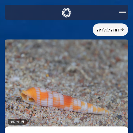
חזרה לגלריה
📷
רפי עמר