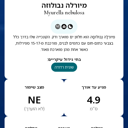
מיורלה נבולוזה
Myurella nebulosa
NE
מִיוּרֵלָה נֶבּוּלוֹסָה הוא חלזון ים מוארך ודק. הקונכייה שלו בדרך כלל
בצבעי כתום-חום עם כתמים לבנים, מורכבת מ‑15-17 ספירלות,
כאשר אחת מהן מוארכת מאוד.
בתי גידול עיקריים
:
שונית רדודה
מגיע עד אורך
מצב שימור
NE
4.9
ס”מ
(
לא הוערך
)