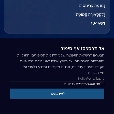
גָּנוֹנֵמָה פָרִינוֹסוּם
גָּלַקְסָאוּרָה קְמוּטָה
דשאן-עז
אל תפספסו אף סיפור
הצטרפו לרשימת התפוצה שלנו וגלו את הסיפורים, התגליות
והתמונות המרהיבות של מפרץ אילת לפני כולם. מדי פעם
תקבלו מאתנו עדכונים, תכנים מקוריים ומידע בלעדי על
חיי השונית.
להצטרפות
כתובת אימייל להרשמה לניוזלטר
אני מאשר/ת קבלת עדכונים
למידע נוסף