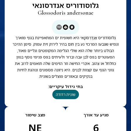
גלוסודוריס אנדרסונאי
Glossodoris andersonae
NE
גְּלוֹסוֹדוֹרִיס אַנְדֶרְסוֹנָאִי היא חשופית ים המתאפיינת בגוף מוארך
וגמיש שצבעו המרכזי נע בין חום בהיר לירוק זית עמוק. סימן ההיכר
הבולט ביותר שלה הוא שולי הגלימה המקומטים וגליים מאוד,
המעוטרים בפס לבן עבה וברור ולעיתים בפס פנימי נוסף בגוון
כחלחל או צהוב. איברי החישה וזר הזימים שלה תואמים לרוב את
גווני הגוף עם קצוות לבנים. היא ניזונה מספוגים ונוהגת לחיות
בנקיקים ובאזורים מוצלים בשונית.
בתי גידול עיקריים
:
שונית רדודה
מגיע עד אורך
מצב שימור
NE
6