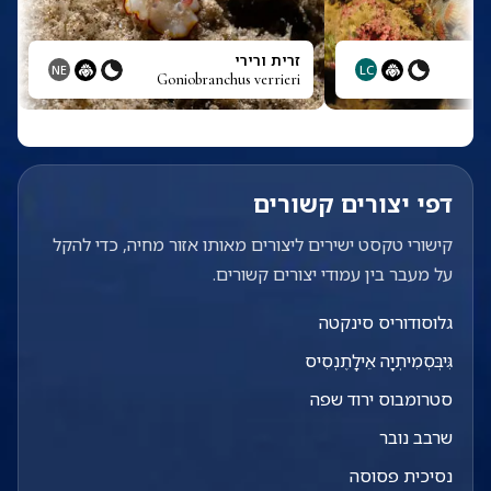
זרית ורירי
NE
LC
Goniobranchus verrieri
G
דפי יצורים קשורים
קישורי טקסט ישירים ליצורים מאותו אזור מחיה, כדי להקל
על מעבר בין עמודי יצורים קשורים.
גלוסודוריס סינקטה
גִּיבְּסְמִיתְיָה אֵילָתֶנְסִיס
סטרומבוס ירוד שפה
שרבב נובר
נסיכית פסוסה