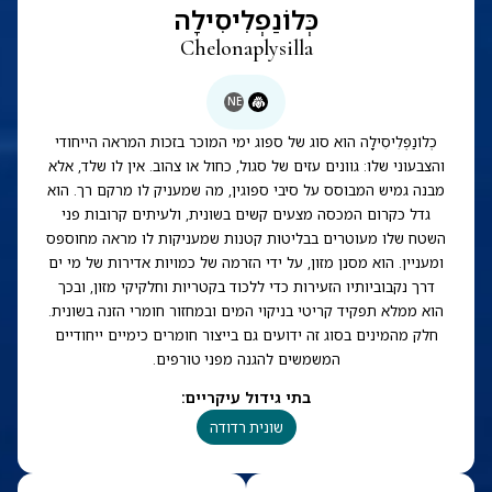
כְּלוֹנַפְלִיסִילָה
Chelonaplysilla
NE
כְלוֹנַפְלִיסִילָה הוא סוג של ספוג ימי המוכר בזכות המראה הייחודי
והצבעוני שלו: גוונים עזים של סגול, כחול או צהוב. אין לו שלד, אלא
מבנה גמיש המבוסס על סיבי ספוגין, מה שמעניק לו מרקם רך. הוא
גדל כקרום המכסה מצעים קשים בשונית, ולעיתים קרובות פני
השטח שלו מעוטרים בבליטות קטנות שמעניקות לו מראה מחוספס
ומעניין. הוא מסנן מזון, על ידי הזרמה של כמויות אדירות של מי ים
דרך נקבוביותיו הזעירות כדי ללכוד בקטריות וחלקיקי מזון, ובכך
הוא ממלא תפקיד קריטי בניקוי המים ובמחזור חומרי הזנה בשונית.
חלק מהמינים בסוג זה ידועים גם בייצור חומרים כימיים ייחודיים
המשמשים להגנה מפני טורפים.
בתי גידול עיקריים
:
שונית רדודה