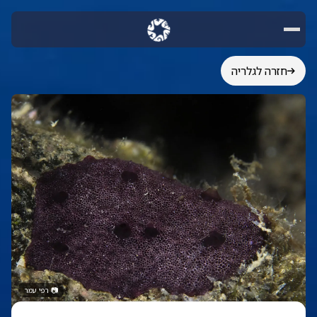
חזרה לגלריה
📷
רפי עמר