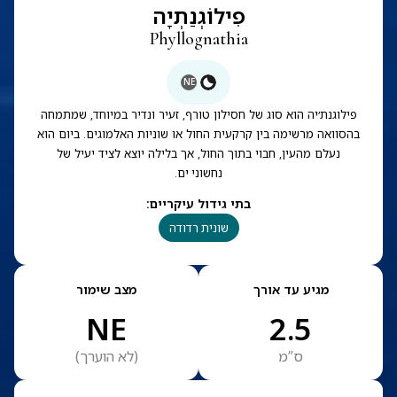
פִילוֹגְנַתְיָה
Phyllognathia
NE
פילוגנת׳יה הוא סוג של חסילון טורף, זעיר ונדיר במיוחד, שמתמחה
בהסוואה מרשימה בין קרקעית החול או שוניות האלמוגים. ביום הוא
נעלם מהעין, חבוי בתוך החול, אך בלילה יוצא לציד יעיל של
נחשוני ים.
בתי גידול עיקריים
:
שונית רדודה
מגיע עד אורך
מצב שימור
NE
2.5
ס”מ
(
לא הוערך
)