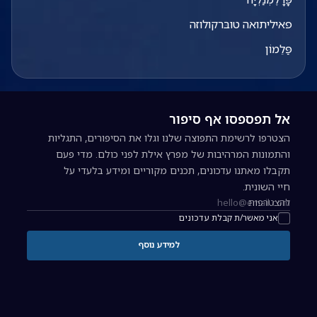
פאיליתואה טובּרקולוזה
פַּלֵמוֹן
אל תפספסו אף סיפור
הצטרפו לרשימת התפוצה שלנו וגלו את הסיפורים, התגליות
והתמונות המרהיבות של מפרץ אילת לפני כולם. מדי פעם
תקבלו מאתנו עדכונים, תכנים מקוריים ומידע בלעדי על
חיי השונית.
להצטרפות
כתובת אימייל להרשמה לניוזלטר
אני מאשר/ת קבלת עדכונים
למידע נוסף