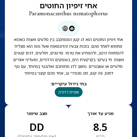
אחי זיפיון החוטים
Paramonacanthus nematophorus
DD
אחי זיפיון החוטים הוא דג קטן המסתובב בין סלעים ואצות כשהוא
מחופש לאחד מהם. בזכות צבעיו והדוגמאות שעל גופו הוא מצליח
להסתוות היטב, ולהפתיע את טרפו: סרטנים, תולעים, דגים קטנים
ואצות. חי בעיקר בקרקעית הים, בעומקים הרדודים, ומעדיף אזורים
סלעיים או עשבוניים. נחשב לדג מתוחכם ואלגנטי במיוחד, עם גוף
דחוס, פה קטן, וזוג סנפירי גב, אחד מהם קוצני במיוחד.
בתי גידול עיקריים
:
שונית רדודה
מגיע עד אורך
מצב שימור
DD
8.5
ס”מ
(
אין מספיק נתונים
)