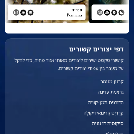
פנריה
NE
NE
Pennaria
דפי יצורים קשורים
קישורי טקסט ישירים ליצורים מאותו אזור מחיה, כדי להקל
על מעבר בין עמודי יצורים קשורים.
קרנון מנומר
גרזינית עדינה
הדורנית תמן-קווית
פָּרָדַיְט קְרִינוֹאִידִיקוֹלָה
סיקוסית דו גונית
פָּרָלֶמְנַלְיָה