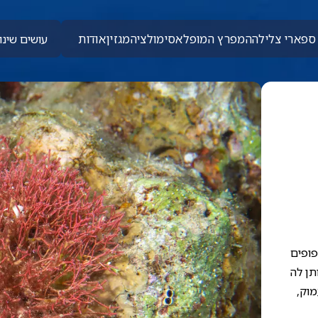
ספארי צלילה
המפרץ המופלא
סימולציה
מגזין
אודות
עושים שינוי
צפופים
תן לה
מוק,