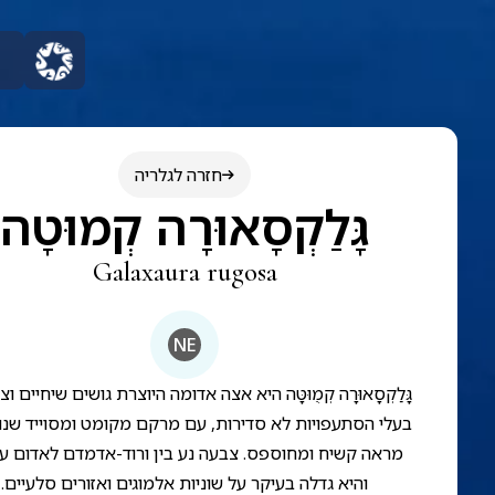
חזרה לגלריה
גָּלַקְסָאוּרָה קְמוּטָה
Galaxaura rugosa
NE
גָּלַקְסָאוּרָה קְמֻוּטָּה היא אצה אדומה היוצרת גושים שיחיים ו
בעלי הסתעפויות לא סדירות, עם מרקם מקומט ומסוייד שנו
מראה קשיח ומחוספס. צבעה נע בין ורוד-אדמדם לאדום ע
והיא גדלה בעיקר על שוניות אלמוגים ואזורים סלעיים.