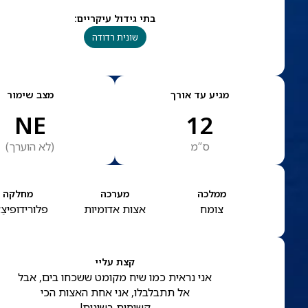
בתי גידול עיקריים
:
שונית רדודה
מגיע עד אורך
מצב שימור
NE
12
ס”מ
(
לא הוערך
)
ממלכה
מערכה
מחלקה
צומח
אצות אדומיות
פלורידופיצֵ
קצת עליי
אני נראית כמו שיח מקומט ששכחו בים, אבל
אל תתבלבלו, אני אחת האצות הכי
קשוחות בשונית!