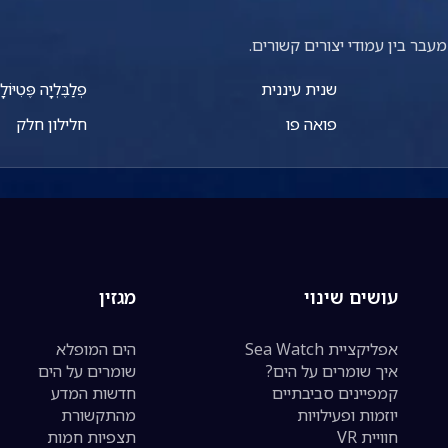
עבר בין עמודי יצורים קשורים.
שנית עיננית
פְלַבֶּלְיָה פֶּטִיּוֹל
פואה פו
חלילון חלק
עושים שינוי
מגזין
אפליקציית Sea Watch
הים המופלא
איך שומרים על הים?
שומרים על הים
קמפיינים סביבתיים
חדשות המדע
יוזמות ופעילויות
מהתקשורת
חוויית VR
תצפיות חמות