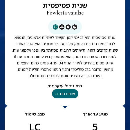
שנית פסיפסית
Fowleria vaiulae
LC
שנית פסיפסית הוא דג ימי קטן הקשור לשוניות אלמוגים, הנמצא
לרוב במים רדודים בעומק של 3 עד 15 מטרים. הוא שוכן באזורי
שונית קרובים לחוף, ולעיתים קרובות מסתתר בין ענפי אלמוגי שיח.
לגופו צורה שטוחה ודחוסה, והוא מתאפיין בצבע חום-מנומר עם 6
עד 8 פסים בהירים לאורך הגוף ו-3 עד 4 פסים כהים היוצאים
מהעין. מדובר בדג סוליטרי וחבוי הניזון מחסרי חוליות קטנים.
בעונת הרבייה נוצרים זוגות לצורכי חיזור והטלה.
בתי גידול עיקריים
:
שונית רדודה
מגיע עד אורך
מצב שימור
LC
5