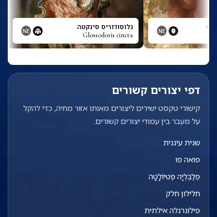
ְסִיס
גלוסודוריס סינקטה
NE
NE
Glossodoris cincta
G
דפי יצורים קשורים
קישורי טקסט ישירים ליצורים מאותו אזור מחיה, כדי להקל
על מעבר בין עמודי יצורים קשורים.
שנית עיננית
פואה פו
פְלַבֶּלְיָה פֶּטִיּוֹלָטָה
חלילון חלק
פילוגרנלה אילתית