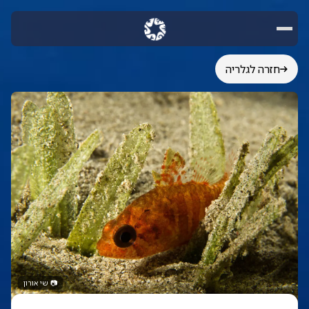
חזרה לגלריה
📷
שי אורון