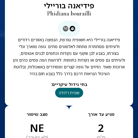
פידיאנה בוריילי
Phidiana bourailli
NE
פידיאנה בוריילי היא חשופית טורפת, הנפוצה באזורים רדודים
ולעיתים מסתתרת מתחת לאלמוגים מתים. גופה מוארך וגלי
בצורתו, בצבע לבן שקוף עם נקודות וכתמים לבנים אטומים,
ולעיתים גם פסים או נקודות כתומות. לזרועות הפה פסים כהים והן
ארוכות מאוד. הזיזים על גופה קצרים ומסודרים באשכולות, ובלוטת
העיכול הנראות דרכם בדרך כלל בצבע חום בהיר.
בתי גידול עיקריים
:
שונית רדודה
מגיע עד אורך
מצב שימור
NE
2
ס”מ
(
לא הוערך
)