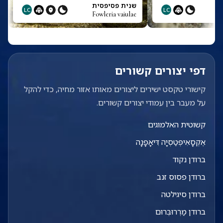
שנית פסיפסית
LC
LC
Fowleria vaiulae
דפי יצורים קשורים
קישורי טקסט ישירים ליצורים מאותו אזור מחיה, כדי להקל
על מעבר בין עמודי יצורים קשורים.
קשוטית האלמוגים
אֶקְסָאִיפְּטַסְיָה דִּיאָפָנָה
ברודן נקוד
ברודן פסוס זנב
ברודן סיגילטה
ברודן מַרְרוּבְּרוּם