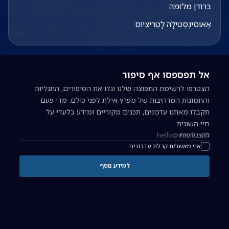
ברודן מלזמה
אֶאוּסִינְסְטִילָה לָטֶרִיצִיוּס
אל תפספסו אף סיפור
הצטרפו לרשימת התפוצה שלנו וגלו את הסיפורים, התגליות
והתמונות המרהיבות של מפרץ אילת לפני כולם. מדי פעם
תקבלו מאתנו עדכונים, תכנים מקוריים ומידע בלעדי על
חיי השונית.
להצטרפות
כתובת אימייל להרשמה לניוזלטר
אני מאשר/ת קבלת עדכונים
למידע נוסף