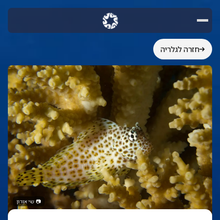
חזרה לגלריה
📷
שי אורון