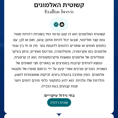
קשוטית האלמוגים
Exallias brevis
LC
קשוטית האלמוגים הוא דג קטן טרופי החי בשוניות רדודות מאוד.
גופו קצר ואליפטי, וצבעו יכול להיות אדום, צהוב, חום או לבן, עם
כתמים חומים או שחורים הדומים לדוגמת נמר. מין זה חי בין ענפי
אלמוגים כמו אקרופורה, פוקילופורה, פוריטס ואחרים, וניזון בעיקר
מפוליפים של אלמוגים ומאצות מיקרוסקופיות. הוא דג קרקעית,
ונמצא לעיתים קרובות במפרצים או באזורים חצי חשופים של
השונית. הזכרים מכינים אזורי קינון על ידי כרסום מופרז של מקטעי
אלמוגים. המין מתרבה בהטלת ביצים דביקות שמוצמדות למצע,
והלרוות שלו פלגיות. הוא ידוע כתוקפני כלפי מינים דומים ויוצר
זוגות קבועים בעת הרבייה.
בתי גידול עיקריים
:
שונית רדודה