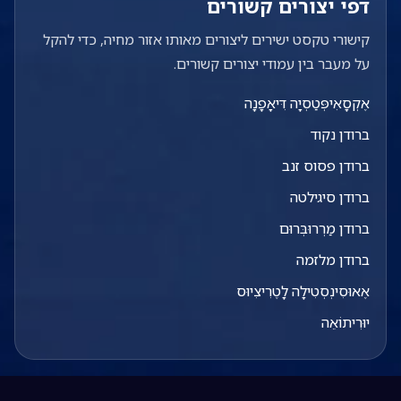
דפי יצורים קשורים
קישורי טקסט ישירים ליצורים מאותו אזור מחיה, כדי להקל
על מעבר בין עמודי יצורים קשורים.
אֶקְסָאִיפְּטַסְיָה דִּיאָפָנָה
ברודן נקוד
ברודן פסוס זנב
ברודן סיגילטה
ברודן מַרְרוּבְּרוּם
ברודן מלזמה
אֶאוּסִינְסְטִילָה לָטֶרִיצִיוּס
יוּרִיתוֹאֵה