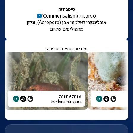
סימביוזה
סמוכנות
(
Commensalism
)
אובליגטורי לאלמוגי אבן (Acropora), וניזון
מהפוליפים שלהם
יצורים נוספים בסביבה:
שנית עיננית
LC
LC
Fowleria variegata