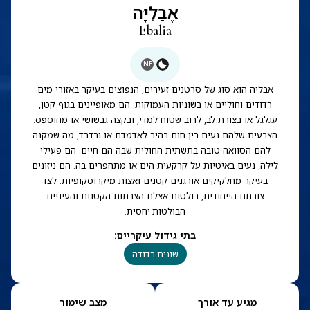
אֶבַלִיָּה
Ebalia
NE
אבליה הוא סוג של סרטנים זעירים, הנפוצים בעיקר באזורי מים
רדודים וחוליים או בשוניות העמוקות. הם מאופיינים בגוף קטן,
עגלגל או בצורת לב, לרוב שטוח למדי, ובקצה גבשושי או מחוספס.
הצבעים שלהם נעים בין חום בהיר לאדמדם או ורדרד, מה שמקנה
להם הסוואה טובה בתשתית החולית שבה הם חיים. הם פעילי
לילה, נעים באיטיות על קרקעית הים או מתחפרים בה. הם ניזונים
בעיקר מחלקיקים אורגנים קטנים ואצות מיקרוסקופיות. לצד
צורתם הייחודית, בולטות אצלם הצבתות הקטנות והעיניים
הבולטות יחסית.
בתי גידול עיקריים
:
שונית רדודה
מגיע עד אורך
מצב שימור