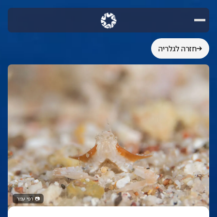
חזרה לגלריה
📷
רפי עמר