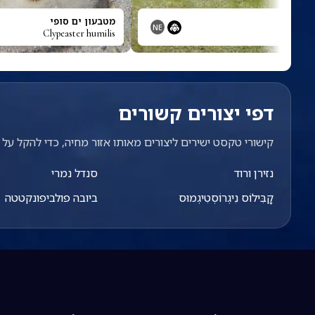
יבידה
מטבעון ים סופי
NE
Clypeaster humilis
Chelido
דפי יצורים קשורים
קישורי טקסט ישירים ליצורים מאותו אזור מחיה, כדי להקל על מ
נזירן ורוד
סנדל נמרי
קָבִּילוֹס נִיגְרוֹסְטִיגְמוּס
ביובה פולביפונקטטה