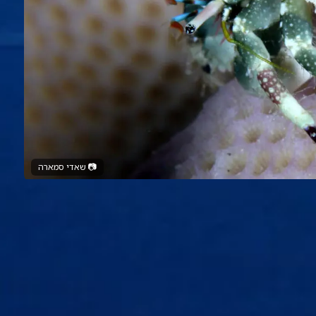
📷
שאדי סמארה