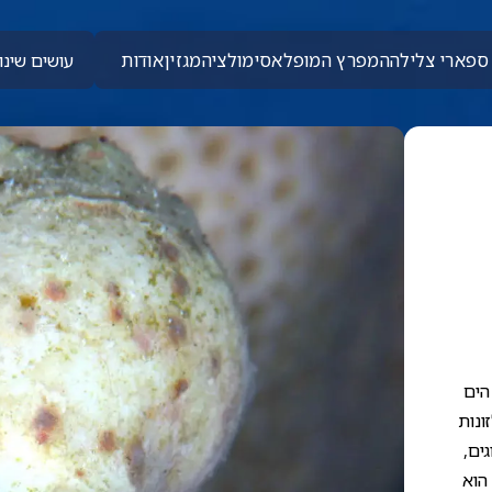
ספארי צלילה
המפרץ המופלא
סימולציה
מגזין
אודות
עושים שינוי
הים
ונות
ים,
 הוא