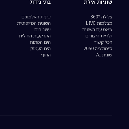
שוניות אילת
בתי גידול
צלילה 360°
שונית האלמוגים
מצלמות LIVE
השונית המזופוטית
צ'אט עם השונית
עשב הים
גלריית היצורים
הקרקעית החולית
הכל קשור
הים הפתוח
סימולציה 2050
הים העמוק
שונית AI
החוף