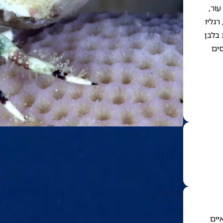
עור,
רגליו
 בלבן
סים
יים