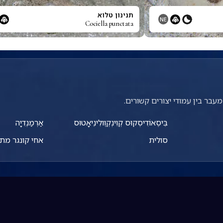
תנינון טלוא
NE
Cociella punctata
עבר בין עמודי יצורים קשורים.
בֵּיסֶאוֹדִיסְקוּס קְוִינְקְוֶולִינֵיאָטוּס
אַרְמַנְדִיָה
סולית
אחי קונגר מת