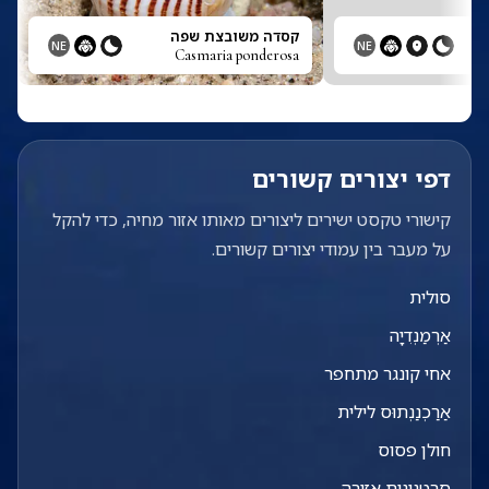
קסדה משובצת שפה
NE
NE
Casmaria ponderosa
דפי יצורים קשורים
קישורי טקסט ישירים ליצורים מאותו אזור מחיה, כדי להקל
על מעבר בין עמודי יצורים קשורים.
סולית
אַרְמַנְדִיָה
אחי קונגר מתחפר
אַרַכְנַנְתוּס לילית
חולן פסוס
סרטנונית אזורה