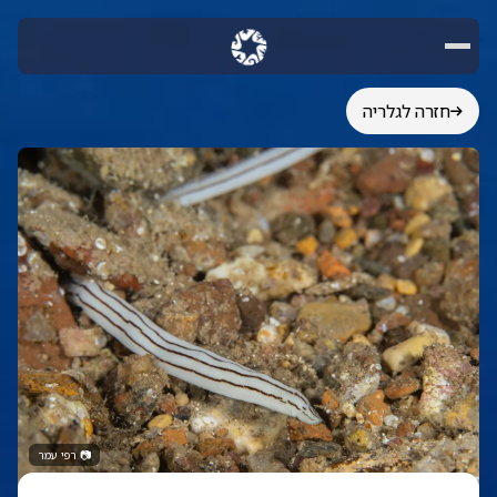
חזרה לגלריה
📷
רפי עמר