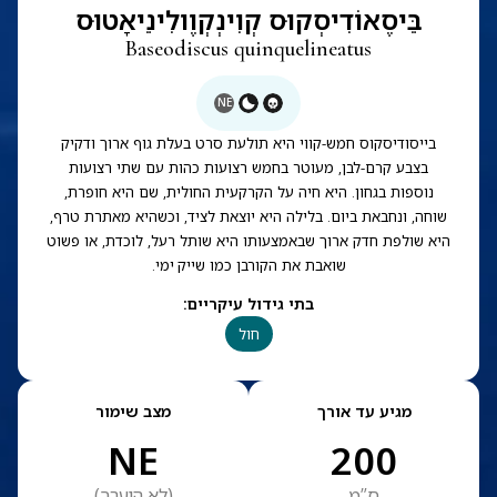
בֵּיסֶאוֹדִיסְקוּס קְוִינְקְוֶולִינֵיאָטוּס
Baseodiscus quinquelineatus
NE
בייסודיסקוס חמש-קווי היא תולעת סרט בעלת גוף ארוך ודקיק
בצבע קרם-לבן, מעוטר בחמש רצועות כהות עם שתי רצועות
נוספות בגחון. היא חיה על הקרקעית החולית, שם היא חופרת,
שוחה, ונחבאת ביום. בלילה היא יוצאת לציד, וכשהיא מאתרת טרף,
היא שולפת חדק ארוך שבאמצעותו היא שותל רעל, לוכדת, או פשוט
שואבת את הקורבן כמו שייק ימי.
בתי גידול עיקריים
:
חול
מגיע עד אורך
מצב שימור
NE
200
ס”מ
(
לא הוערך
)