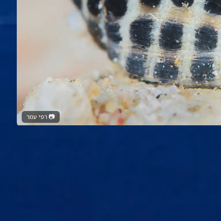
📷
רפי עמר