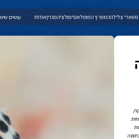
ספארי צלילה
המפרץ המופלא
סימולציה
מגזין
אודות
עושים שינוי
קה,
חות.
ות
זונה