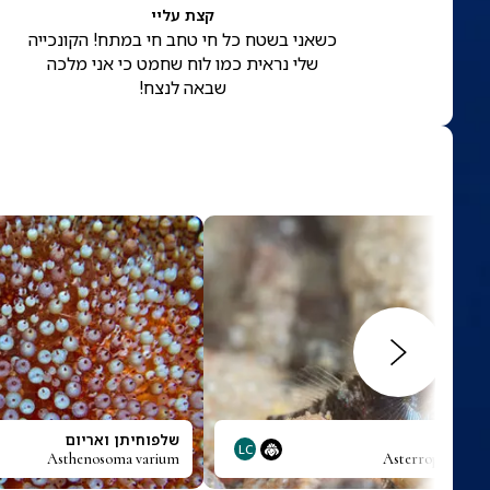
קצת עליי
כשאני בשטח כל חי טחב חי במתח! הקונכייה
שלי נראית כמו לוח שחמט כי אני מלכה
שבאה לנצח!
הפה
שלפוחיתן ואריום
LC
Asthenosoma varium
Asterropteryx se