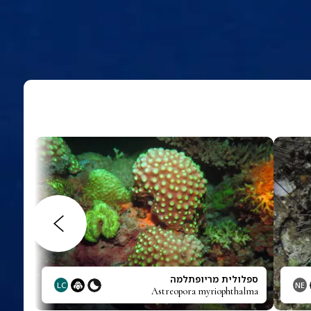
ספלולית מריופתלמה
LC
NE
Astreopora myriophthalma