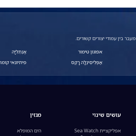
עבר בין עמודי יצורים קשורים.
אפוגון טימור
אַנְתֵלִיָּה
אַפְּלִיסִינֶלָּה רָקְס
פיתיונאי קומר
עושים שינוי
מגזין
אפליקציית Sea Watch
הים המופלא