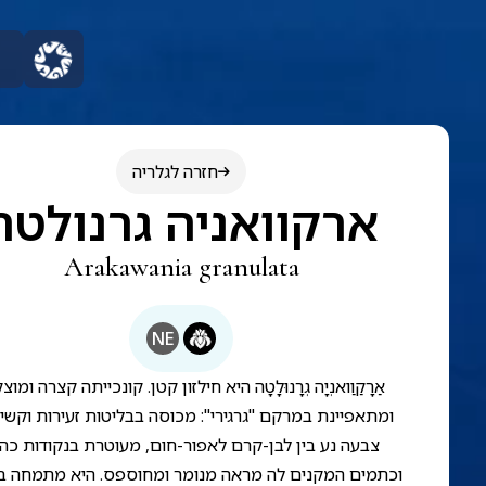
חזרה לגלריה
ארקוואניה גרנולטה
Arakawania granulata
NE
אַרָקַוַואנְיָה גְרָנוּלָטָה היא חילזון קטן. קונכייתה קצרה ומוצ
ומתאפיינת במרקם "גרגירי": מכוסה בבליטות זעירות וקשי
צבעה נע בין לבן-קרם לאפור-חום, מעוטרת בנקודות כה
וכתמים המקנים לה מראה מנומר ומחוספס. היא מתמחה בת