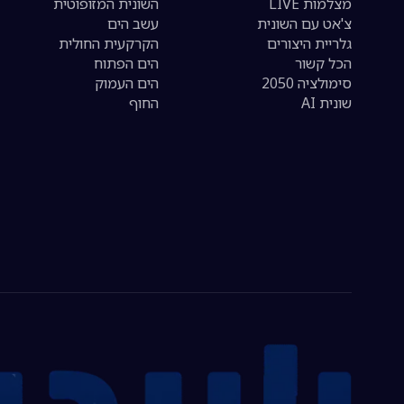
מצלמות LIVE
השונית המזופוטית
צ'אט עם השונית
עשב הים
גלריית היצורים
הקרקעית החולית
הכל קשור
הים הפתוח
סימולציה 2050
הים העמוק
שונית AI
החוף