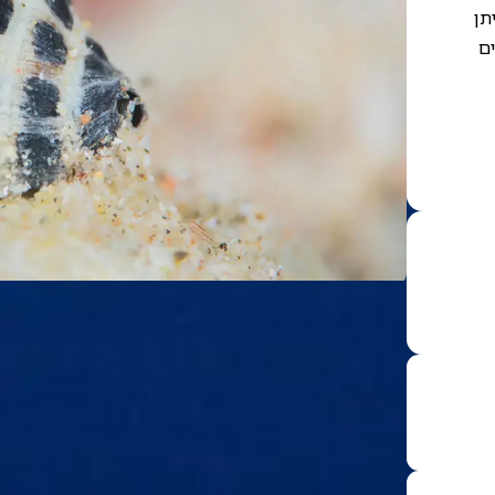
תן
ים