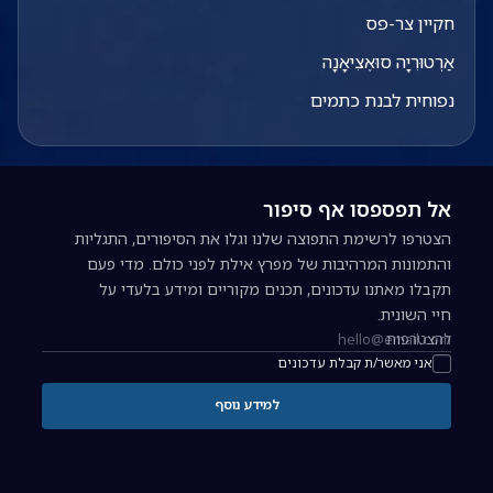
חקיין צר-פס
אַרְטוּרִיָה סוּאֶצִיאָנָה
נפוחית לבנת כתמים
אל תפספסו אף סיפור
הצטרפו לרשימת התפוצה שלנו וגלו את הסיפורים, התגליות
והתמונות המרהיבות של מפרץ אילת לפני כולם. מדי פעם
תקבלו מאתנו עדכונים, תכנים מקוריים ומידע בלעדי על
חיי השונית.
להצטרפות
כתובת אימייל להרשמה לניוזלטר
אני מאשר/ת קבלת עדכונים
למידע נוסף