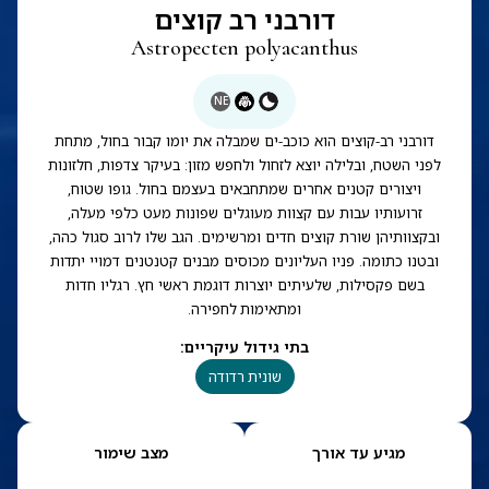
דורבני רב קוצים
Astropecten polyacanthus
NE
דורבני רב-קוצים הוא כוכב-ים שמבלה את יומו קבור בחול, מתחת
לפני השטח, ובלילה יוצא לזחול ולחפש מזון: בעיקר צדפות, חלזונות
ויצורים קטנים אחרים שמתחבאים בעצמם בחול. גופו שטוח,
זרועותיו עבות עם קצוות מעוגלים שפונות מעט כלפי מעלה,
ובקצוותיהן שורת קוצים חדים ומרשימים. הגב שלו לרוב סגול כהה,
ובטנו כתומה. פניו העליונים מכוסים מבנים קטנטנים דמויי יתדות
בשם פקסילות, שלעיתים יוצרות דוגמת ראשי חץ. רגליו חדות
ומתאימות לחפירה.
בתי גידול עיקריים
:
שונית רדודה
מגיע עד אורך
מצב שימור