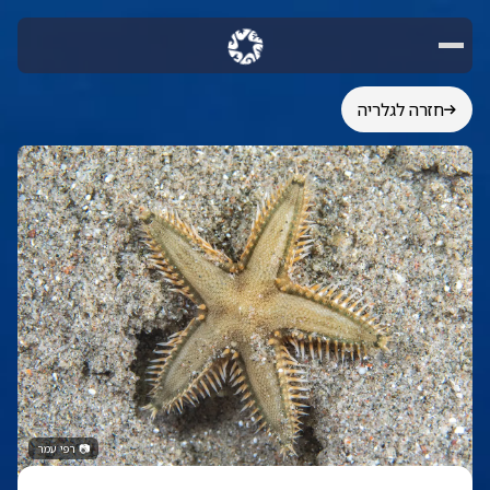
חזרה לגלריה
📷
רפי עמר